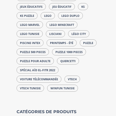
JEUX ÉDUCATIFS
JEU ÉDUCATIF
KS
KS PUZZLE
LEGO
LEGO DUPLO
LEGO MARVEL
LEGO MINECRAFT
LEGO TUNISIE
LISCIANI
LÉGO CITY
PISCINE INTEX
PRINTEMPS - ÉTÉ
PUZZLE
PUZZLE 500 PIECES
PUZZLE 1000 PIECES
PUZZLE POUR ADULTE
QUERCETTI
SPÉCIAL AÏD EL-FITR 2022
VOITURE TÉLÉCOMMANDÉE
VTECH
VTECH TUNISIE
WINFUN TUNISIE
CATÉGORIES DE PRODUITS