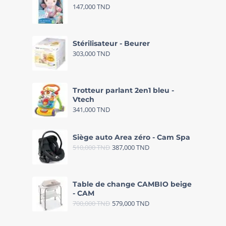
147,000
TND
Stérilisateur - Beurer
303,000
TND
Trotteur parlant 2en1 bleu -
Vtech
341,000
TND
Siège auto Area zéro - Cam Spa
510,000
TND
387,000
TND
Table de change CAMBIO beige
- CAM
700,000
TND
579,000
TND