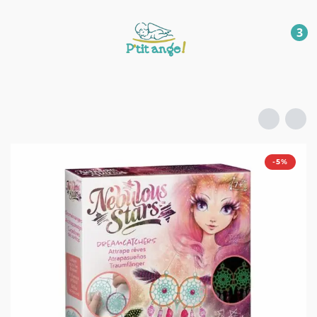
3
-5%