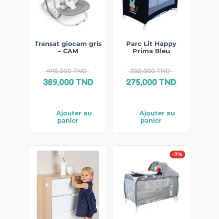
Transat giocam gris
Parc Lit Happy
– CAM
Prima Bleu
445,000
TND
320,000
TND
389,000
TND
275,000
TND
Ajouter au
Ajouter au
panier
panier
-7%