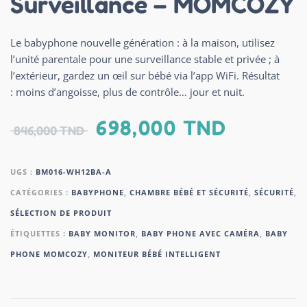
Surveillance – MOMCOZY
Le babyphone nouvelle génération : à la maison, utilisez
l’unité parentale pour une surveillance stable et privée ; à
l’extérieur, gardez un œil sur bébé via l’app WiFi. Résultat
: moins d’angoisse, plus de contrôle… jour et nuit.
698,000
TND
846,000
TND
UGS :
BM016-WH12BA-A
CATÉGORIES :
BABYPHONE
,
CHAMBRE BÉBÉ ET SÉCURITÉ
,
SÉCURITÉ
,
SÉLECTION DE PRODUIT
ÉTIQUETTES :
BABY MONITOR
,
BABY PHONE AVEC CAMÉRA
,
BABY
PHONE MOMCOZY
,
MONITEUR BÉBÉ INTELLIGENT