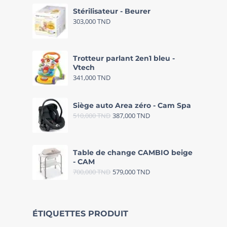
Stérilisateur - Beurer
303,000
TND
Trotteur parlant 2en1 bleu -
Vtech
341,000
TND
Siège auto Area zéro - Cam Spa
510,000
TND
387,000
TND
Table de change CAMBIO beige
- CAM
700,000
TND
579,000
TND
ÉTIQUETTES PRODUIT