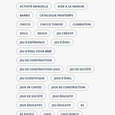
ACTIVITÉ MANUELLE
AIDE A LA MARCHE
BARBIE
CATALOGUE PRINTEMPS
CHICCO
CHICCO TUNISIE
CLEMENTONI
DOLU
EDUCA
JEU CRÉATIF
JEU D'EXPÉRIENCE
JEU D'ÉVEIL
JEU D'ÉVEIL POUR BÉBÉ
JEU DE CONSTRUCTION
JEU DE CONSTRUCTION LEGO
JEU DE SOCIÉTÉ
JEU SCIENTIFIQUE
JEUX D'ÉVEIL
JEUX DE CARTES
JEUX DE CONSTRUCTION
JEUX DE SOCIÉTÉ
JEUX ÉDUCATIF
JEUX ÉDUCATIFS
JEU ÉDUCATIF
KS
KS PUZZLE
LEGO
LEGO DUPLO