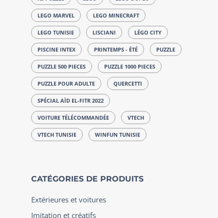
LEGO MARVEL
LEGO MINECRAFT
LEGO TUNISIE
LISCIANI
LÉGO CITY
PISCINE INTEX
PRINTEMPS - ÉTÉ
PUZZLE
PUZZLE 500 PIECES
PUZZLE 1000 PIECES
PUZZLE POUR ADULTE
QUERCETTI
SPÉCIAL AÏD EL-FITR 2022
VOITURE TÉLÉCOMMANDÉE
VTECH
VTECH TUNISIE
WINFUN TUNISIE
CATÉGORIES DE PRODUITS
Extérieures et voitures
Imitation et créatifs