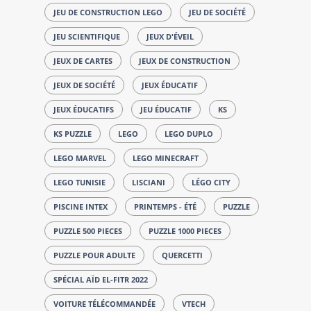
JEU DE CONSTRUCTION LEGO
JEU DE SOCIÉTÉ
JEU SCIENTIFIQUE
JEUX D'ÉVEIL
JEUX DE CARTES
JEUX DE CONSTRUCTION
JEUX DE SOCIÉTÉ
JEUX ÉDUCATIF
JEUX ÉDUCATIFS
JEU ÉDUCATIF
KS
KS PUZZLE
LEGO
LEGO DUPLO
LEGO MARVEL
LEGO MINECRAFT
LEGO TUNISIE
LISCIANI
LÉGO CITY
PISCINE INTEX
PRINTEMPS - ÉTÉ
PUZZLE
PUZZLE 500 PIECES
PUZZLE 1000 PIECES
PUZZLE POUR ADULTE
QUERCETTI
SPÉCIAL AÏD EL-FITR 2022
VOITURE TÉLÉCOMMANDÉE
VTECH