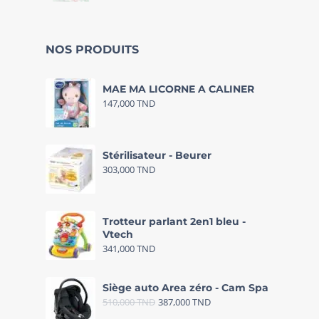
NOS PRODUITS
MAE MA LICORNE A CALINER
147,000
TND
Stérilisateur - Beurer
303,000
TND
Trotteur parlant 2en1 bleu -
Vtech
341,000
TND
Siège auto Area zéro - Cam Spa
510,000
TND
387,000
TND