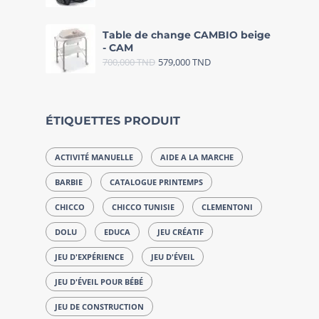
Table de change CAMBIO beige
- CAM
700,000
TND
579,000
TND
ÉTIQUETTES PRODUIT
ACTIVITÉ MANUELLE
AIDE A LA MARCHE
BARBIE
CATALOGUE PRINTEMPS
CHICCO
CHICCO TUNISIE
CLEMENTONI
DOLU
EDUCA
JEU CRÉATIF
JEU D'EXPÉRIENCE
JEU D'ÉVEIL
JEU D'ÉVEIL POUR BÉBÉ
JEU DE CONSTRUCTION