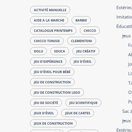
Extérie
ACTIVITÉ MANUELLE
Imitatio
AIDE A LA MARCHE
BARBIE
Éducatif
CATALOGUE PRINTEMPS
CHICCO
Jeux
CHICCO TUNISIE
CLEMENTONI
F
DOLU
EDUCA
JEU CRÉATIF
Al
JEU D'EXPÉRIENCE
JEU D'ÉVEIL
J
JEU D'ÉVEIL POUR BÉBÉ
L
JEU DE CONSTRUCTION
T
O
JEU DE CONSTRUCTION LEGO
P
JEU DE SOCIÉTÉ
JEU SCIENTIFIQUE
Sac 
JEUX D'ÉVEIL
JEUX DE CARTES
Jeux 
JEUX DE CONSTRUCTION
Extérie