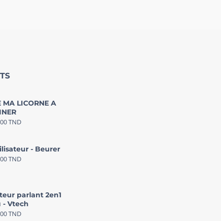
TS
 MA LICORNE A
INER
000
TND
ilisateur - Beurer
000
TND
teur parlant 2en1
 - Vtech
000
TND