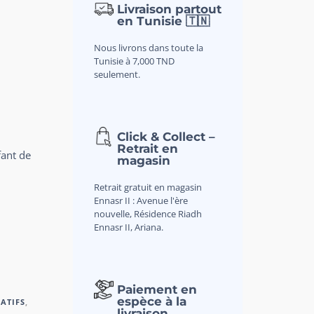
Livraison partout
en Tunisie 🇹🇳
Nous livrons dans toute la
Tunisie à 7,000 TND
seulement.
Click & Collect –
Retrait en
fant de
magasin
Retrait gratuit en magasin
Ennasr II : Avenue l'ère
nouvelle, Résidence Riadh
Ennasr II, Ariana.
Paiement en
espèce à la
ATIFS
,
livraison