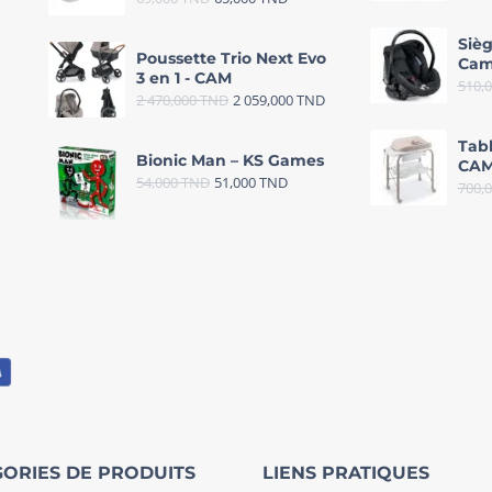
Sièg
Poussette Trio Next Evo
Cam
3 en 1 - CAM
510,
2 470,000
TND
2 059,000
TND
Tab
Bionic Man – KS Games
CAM
54,000
TND
51,000
TND
700,
ORIES DE PRODUITS
LIENS PRATIQUES