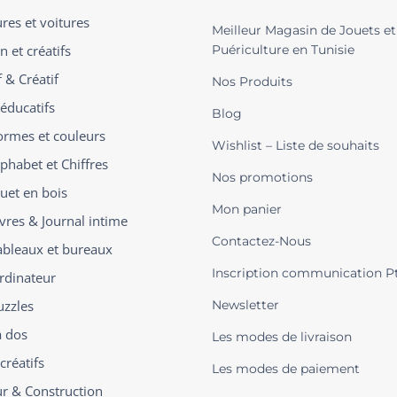
ures et voitures
Meilleur Magasin de Jouets et
n et créatifs
Puériculture en Tunisie
 & Créatif
Nos Produits
 éducatifs
Blog
ormes et couleurs
Wishlist – Liste de souhaits
phabet et Chiffres
Nos promotions
ouet en bois
Mon panier
ivres & Journal intime
Contactez-Nous
ableaux et bureaux
Inscription communication P
rdinateur
uzzles
Newsletter
à dos
Les modes de livraison
créatifs
Les modes de paiement
ur & Construction