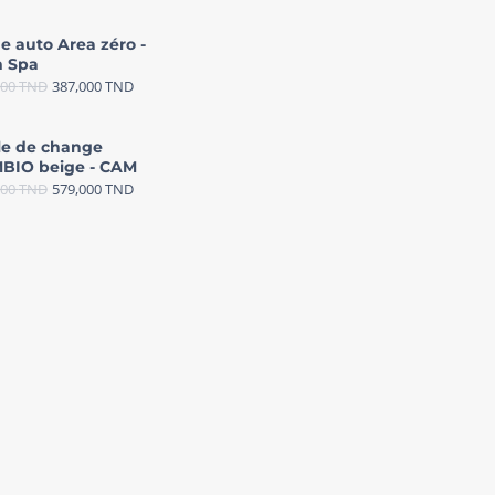
e auto Area zéro -
 Spa
000
TND
387,000
TND
le de change
BIO beige - CAM
000
TND
579,000
TND