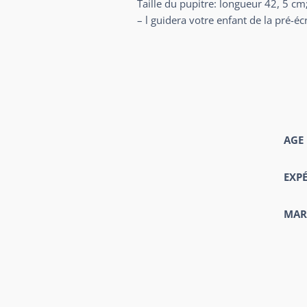
Taille du pupitre: longueur 42, 5 c
– l guidera votre enfant de la pré-écri
AGE
EXP
MAR