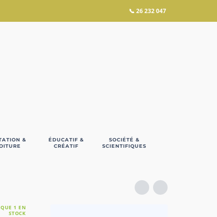
📞
26 232 047
TATION &
ÉDUCATIF &
SOCIÉTÉ &
OITURE
CRÉATIF
SCIENTIFIQUES
 QUE 1 EN
STOCK