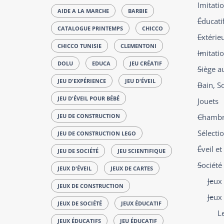
Imitatio
AIDE A LA MARCHE
BARBIE
Éducatif
CATALOGUE PRINTEMPS
CHICCO
Extérie
CHICCO TUNISIE
CLEMENTONI
Imitati
DOLU
EDUCA
JEU CRÉATIF
Siège a
JEU D'EXPÉRIENCE
JEU D'ÉVEIL
Bain, S
JEU D'ÉVEIL POUR BÉBÉ
Jouets
JEU DE CONSTRUCTION
Chambre
Sélecti
JEU DE CONSTRUCTION LEGO
Éveil e
JEU DE SOCIÉTÉ
JEU SCIENTIFIQUE
Société
JEUX D'ÉVEIL
JEUX DE CARTES
Jeux 
JEUX DE CONSTRUCTION
Jeux
JEUX DE SOCIÉTÉ
JEUX ÉDUCATIF
L
JEUX ÉDUCATIFS
JEU ÉDUCATIF