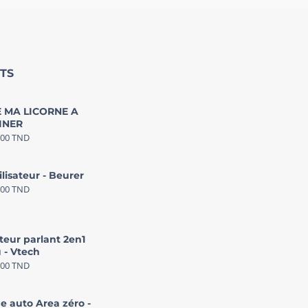
TS
 MA LICORNE A
INER
000
TND
ilisateur - Beurer
000
TND
teur parlant 2en1
 - Vtech
000
TND
e auto Area zéro -