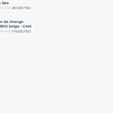
 Spa
000
TND
387,000
TND
le de change
BIO beige - CAM
000
TND
579,000
TND