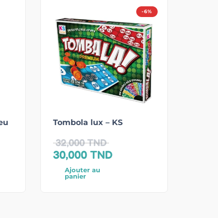
-6%
eu
Tombola lux – KS
32,000
TND
30,000
TND
Ajouter au
panier