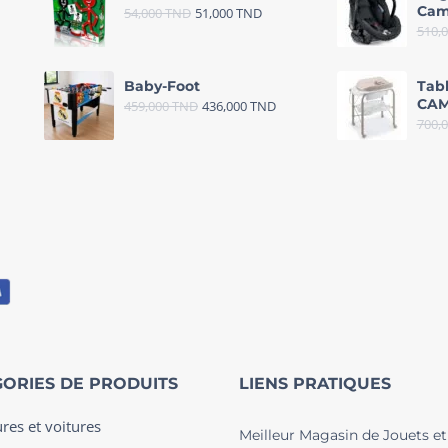
Cam
54,000
TND
51,000
TND
510,
Baby-Foot
Tab
CAM
459,000
TND
436,000
TND
700,
ORIES DE PRODUITS
LIENS PRATIQUES
ures et voitures
Meilleur Magasin de Jouets et