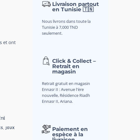
Livraison partout
en Tunisie 🇹🇳
Nous livrons dans toute la
Tunisie à 7,000 TND
seulement.
s et ont
Click & Collect –
Retrait en
magasin
Retrait gratuit en magasin
Ennasr II : Avenue l'ère
nouvelle, Résidence Riadh
Ennasr II, Ariana.
ÉTÉ
ES
,
JEUX
Paiement en
espèce à la
livraison