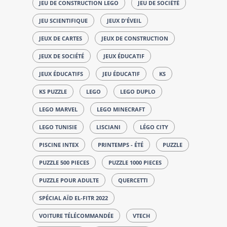
JEU DE CONSTRUCTION LEGO
JEU DE SOCIÉTÉ
JEU SCIENTIFIQUE
JEUX D'ÉVEIL
JEUX DE CARTES
JEUX DE CONSTRUCTION
JEUX DE SOCIÉTÉ
JEUX ÉDUCATIF
JEUX ÉDUCATIFS
JEU ÉDUCATIF
KS
KS PUZZLE
LEGO
LEGO DUPLO
LEGO MARVEL
LEGO MINECRAFT
LEGO TUNISIE
LISCIANI
LÉGO CITY
PISCINE INTEX
PRINTEMPS - ÉTÉ
PUZZLE
PUZZLE 500 PIECES
PUZZLE 1000 PIECES
PUZZLE POUR ADULTE
QUERCETTI
SPÉCIAL AÏD EL-FITR 2022
VOITURE TÉLÉCOMMANDÉE
VTECH