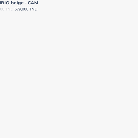
BIO beige - CAM
000
TND
579,000
TND