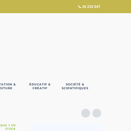
📞
26 232 047
TATION &
ÉDUCATIF &
SOCIÉTÉ &
OITURE
CRÉATIF
SCIENTIFIQUES
 QUE 1 EN
STOCK