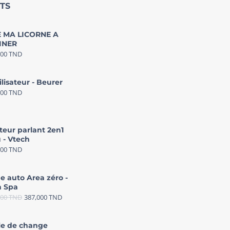
TS
 MA LICORNE A
INER
000
TND
ilisateur - Beurer
000
TND
teur parlant 2en1
 - Vtech
000
TND
e auto Area zéro -
 Spa
000
TND
387,000
TND
le de change