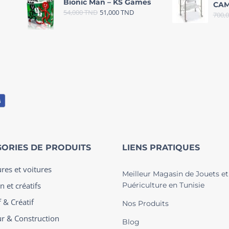
Bionic Man – KS Games
CAM
54,000
TND
51,000
TND
700,
ORIES DE PRODUITS
LIENS PRATIQUES
ures et voitures
Meilleur Magasin de Jouets et
n et créatifs
Puériculture en Tunisie
 & Créatif
Nos Produits
ur & Construction
Blog