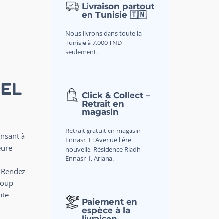
Livraison partout
en Tunisie 🇹🇳
Nous livrons dans toute la
Tunisie à 7,000 TND
seulement.
EL
Click & Collect –
Retrait en
magasin
Retrait gratuit en magasin
ensant à
Ennasr II : Avenue l'ère
eure
nouvelle, Résidence Riadh
Ennasr II, Ariana.
. Rendez
coup
ute
Paiement en
espèce à la
livraison