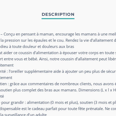
ur – Conçu en pensant à maman, encourage les mamans à une meill
 la pression sur les épaules et le cou. Rendez la vie d’allaitem
 adieu à toute douleur et douleurs aux bras
peut aider ce coussin d’alimentation à épouser votre corps en toute 
cart entre vous et bébé. Ainsi, notre coussin d’allaitement peut l
aitement
ité : l’oreiller supplémentaire aide à ajouter un peu plus de séc
itement
utien : grâce aux commentaires de nombreux clients, nous avons él
 soutien plus complet des bras aux mamans. Dimensions (L x l x H
eté
ur grandir : alimentation (0 mois et plus), soutien (3 mois et plu
indispensable est le cadeau parfait pour toute fête prénatale. Ne co
la surveillance d’un adulte