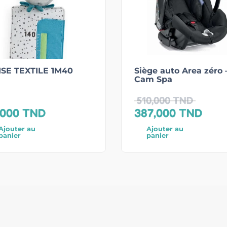
ISE TEXTILE 1M40
Siège auto Area zéro 
Cam Spa
510,000
TND
,000
TND
387,000
TND
Ajouter au
Ajouter au
panier
panier