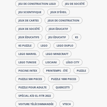
JEU DE CONSTRUCTION LEGO
JEU DE SOCIÉTÉ
JEU SCIENTIFIQUE
JEUX D'ÉVEIL
JEUX DE CARTES
JEUX DE CONSTRUCTION
JEUX DE SOCIÉTÉ
JEUX ÉDUCATIF
JEUX ÉDUCATIFS
JEU ÉDUCATIF
KS
KS PUZZLE
LEGO
LEGO DUPLO
LEGO MARVEL
LEGO MINECRAFT
LEGO TUNISIE
LISCIANI
LÉGO CITY
PISCINE INTEX
PRINTEMPS - ÉTÉ
PUZZLE
PUZZLE 500 PIECES
PUZZLE 1000 PIECES
PUZZLE POUR ADULTE
QUERCETTI
SPÉCIAL AÏD EL-FITR 2022
VOITURE TÉLÉCOMMANDÉE
VTECH