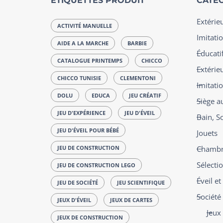
ÉTIQUETTES PRODUIT
CATÉG
Extérie
ACTIVITÉ MANUELLE
Imitatio
AIDE A LA MARCHE
BARBIE
Éducatif
CATALOGUE PRINTEMPS
CHICCO
Extérie
CHICCO TUNISIE
CLEMENTONI
Imitati
DOLU
EDUCA
JEU CRÉATIF
Siège a
JEU D'EXPÉRIENCE
JEU D'ÉVEIL
Bain, S
JEU D'ÉVEIL POUR BÉBÉ
Jouets
JEU DE CONSTRUCTION
Chambre
Sélecti
JEU DE CONSTRUCTION LEGO
Éveil e
JEU DE SOCIÉTÉ
JEU SCIENTIFIQUE
Société
JEUX D'ÉVEIL
JEUX DE CARTES
Jeux 
JEUX DE CONSTRUCTION