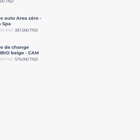
000
TND
e auto Area zéro -
 Spa
000
TND
387,000
TND
le de change
BIO beige - CAM
000
TND
579,000
TND