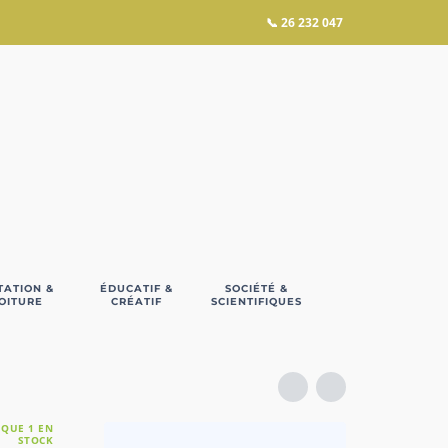
📞
26 232 047
TATION &
ÉDUCATIF &
SOCIÉTÉ &
OITURE
CRÉATIF
SCIENTIFIQUES
 QUE 1 EN
STOCK