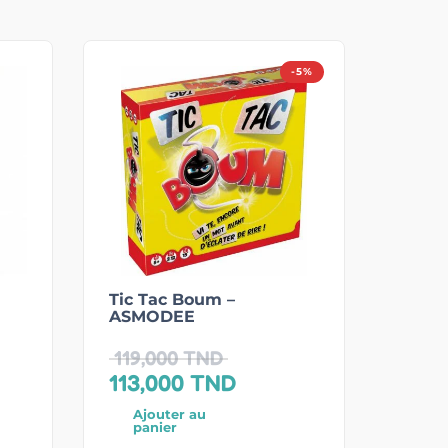
-5%
Tic Tac Boum –
ASMODEE
119,000
TND
113,000
TND
Ajouter au
panier