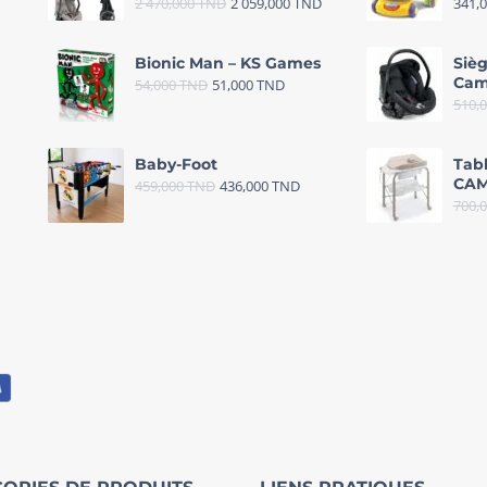
2 470,000
TND
2 059,000
TND
341,
Bionic Man – KS Games
Sièg
Cam
54,000
TND
51,000
TND
510,
Baby-Foot
Tab
CAM
459,000
TND
436,000
TND
700,