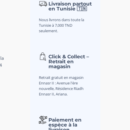
Livraison partout
en Tunisie 🇹🇳
E
Nous livrons dans toute la
Tunisie à 7,000 TND
seulement.
Click & Collect –
la
Retrait en
4
magasin
Retrait gratuit en magasin
Ennasr II : Avenue l'ère
nouvelle, Résidence Riadh
Ennasr II, Ariana.
Paiement en
espèce à la
livraison