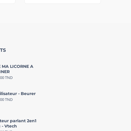
TS
 MA LICORNE A
INER
000
TND
ilisateur - Beurer
000
TND
teur parlant 2en1
 - Vtech