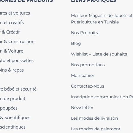
ORIES DE PRODUITS
LIENS PRATIQUES
ures et voitures
Meilleur Magasin de Jouets et
n et créatifs
Puériculture en Tunisie
 & Créatif
Nos Produits
ur & Construction
Blog
on & Voiture
Wishlist – Liste de souhaits
uto et poussettes
Nos promotions
oins & repas
Mon panier
Contactez-Nous
 bébé et sécurité
Inscription communication P
on de produit
t poupées
Newsletter
 & Scientifiques
Les modes de livraison
scientifiques
Les modes de paiement