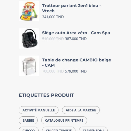
Trotteur parlant 2en1 bleu -
Vtech
341,000
TND
Siège auto Area zéro - Cam Spa
510,000
TND
387,000
TND
Table de change CAMBIO beige
- CAM
700,000
TND
579,000
TND
ÉTIQUETTES PRODUIT
ACTIVITÉ MANUELLE
AIDE A LA MARCHE
BARBIE
CATALOGUE PRINTEMPS
CHICCO
CHICCO TUNISIE
CLEMENTONI