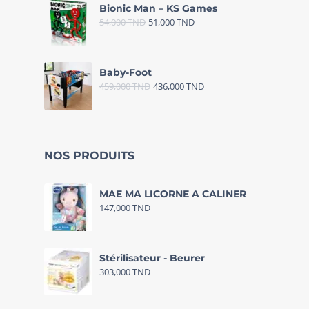
Bionic Man – KS Games
54,000
TND
51,000
TND
Baby-Foot
459,000
TND
436,000
TND
NOS PRODUITS
MAE MA LICORNE A CALINER
147,000
TND
Stérilisateur - Beurer
303,000
TND