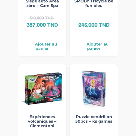
Siège auto Area
SMOBY Tricycle be
zéro – Cam Spa
fun bleu
510,000
TND
387,000
TND
246,000
TND
Ajouter au
Ajouter au
panier
panier
Expériences
Puzzle cendrillon
volcaniques –
50pcs – ks games
Clementoni