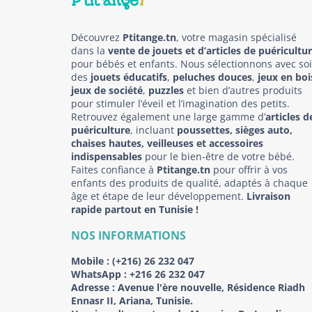
Découvrez
Ptitange.tn
, votre magasin spécialisé
dans la
vente de jouets et d’articles de puéricultu
pour bébés et enfants. Nous sélectionnons avec so
des
jouets éducatifs
,
peluches douces
,
jeux en boi
jeux de société
,
puzzles
et bien d’autres produits
pour stimuler l’éveil et l’imagination des petits.
Retrouvez également une large gamme d’
articles d
puériculture
, incluant
poussettes, sièges auto,
chaises hautes, veilleuses et accessoires
indispensables
pour le bien-être de votre bébé.
Faites confiance à
Ptitange.tn
pour offrir à vos
enfants des produits de qualité, adaptés à chaque
âge et étape de leur développement.
Livraison
rapide partout en Tunisie !
NOS INFORMATIONS
Mobile :
(+216) 26 232 047
WhatsApp :
+216 26 232 047
Adresse :
Avenue l'ère nouvelle, Résidence Riadh
Ennasr II, Ariana, Tunisie.