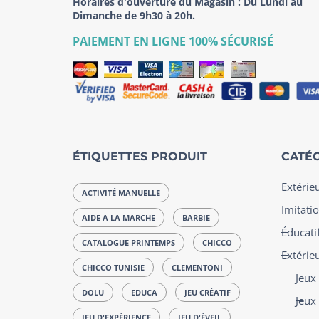
Horaires d'ouverture du Magasin : Du Lundi au
Dimanche de 9h30 à 20h.
PAIEMENT EN LIGNE 100% SÉCURISÉ
ÉTIQUETTES PRODUIT
CATÉG
Extérie
ACTIVITÉ MANUELLE
Imitatio
AIDE A LA MARCHE
BARBIE
Éducatif
CATALOGUE PRINTEMPS
CHICCO
Extérie
CHICCO TUNISIE
CLEMENTONI
Jeux
DOLU
EDUCA
JEU CRÉATIF
Jeux
JEU D'EXPÉRIENCE
JEU D'ÉVEIL