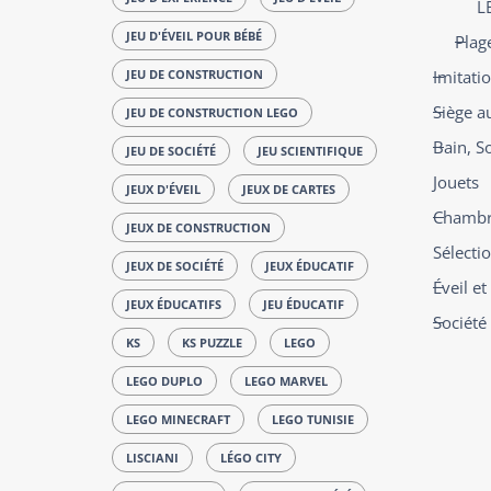
L
JEU D'ÉVEIL POUR BÉBÉ
Plag
JEU DE CONSTRUCTION
Imitati
Siège a
JEU DE CONSTRUCTION LEGO
Bain, S
JEU DE SOCIÉTÉ
JEU SCIENTIFIQUE
Jouets
JEUX D'ÉVEIL
JEUX DE CARTES
Chambre
JEUX DE CONSTRUCTION
Sélecti
JEUX DE SOCIÉTÉ
JEUX ÉDUCATIF
Éveil e
JEUX ÉDUCATIFS
JEU ÉDUCATIF
Société
KS
KS PUZZLE
LEGO
LEGO DUPLO
LEGO MARVEL
LEGO MINECRAFT
LEGO TUNISIE
LISCIANI
LÉGO CITY