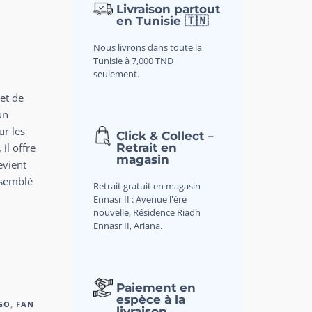
Livraison partout
en Tunisie 🇹🇳
Nous livrons dans toute la
Tunisie à 7,000 TND
seulement.
set de
un
ur les
Click & Collect –
Retrait en
il offre
magasin
evient
ssemblé
Retrait gratuit en magasin
Ennasr II : Avenue l'ère
nouvelle, Résidence Riadh
Ennasr II, Ariana.
Paiement en
espèce à la
GO
,
FAN
livraison