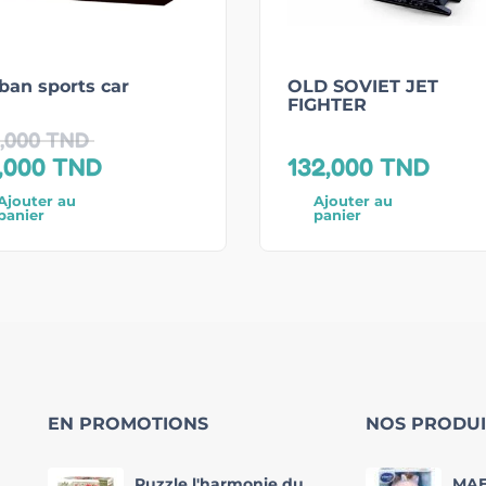
ban sports car
OLD SOVIET JET
FIGHTER
,000
TND
,000
TND
132,000
TND
Ajouter au
Ajouter au
panier
panier
EN PROMOTIONS
NOS PRODUI
Puzzle l'harmonie du
MAE