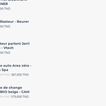
INER
000
TND
ilisateur - Beurer
000
TND
teur parlant 2en1
 - Vtech
000
TND
e auto Area zéro -
 Spa
000
TND
387,000
TND
le de change
BIO beige - CAM
000
TND
579,000
TND