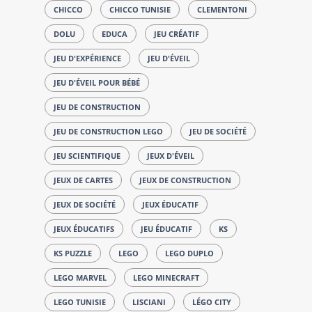
CHICCO
CHICCO TUNISIE
CLEMENTONI
DOLU
EDUCA
JEU CRÉATIF
JEU D'EXPÉRIENCE
JEU D'ÉVEIL
JEU D'ÉVEIL POUR BÉBÉ
JEU DE CONSTRUCTION
JEU DE CONSTRUCTION LEGO
JEU DE SOCIÉTÉ
JEU SCIENTIFIQUE
JEUX D'ÉVEIL
JEUX DE CARTES
JEUX DE CONSTRUCTION
JEUX DE SOCIÉTÉ
JEUX ÉDUCATIF
JEUX ÉDUCATIFS
JEU ÉDUCATIF
KS
KS PUZZLE
LEGO
LEGO DUPLO
LEGO MARVEL
LEGO MINECRAFT
LEGO TUNISIE
LISCIANI
LÉGO CITY