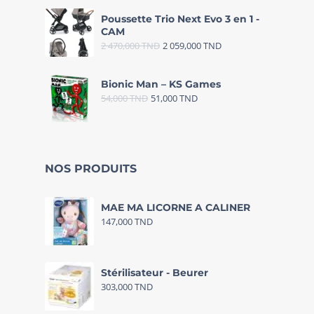
Poussette Trio Next Evo 3 en 1 -
CAM
2 470,000
TND
2 059,000
TND
Bionic Man – KS Games
54,000
TND
51,000
TND
NOS PRODUITS
MAE MA LICORNE A CALINER
147,000
TND
Stérilisateur - Beurer
303,000
TND