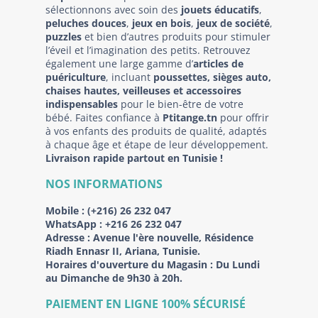
sélectionnons avec soin des
jouets éducatifs
,
peluches douces
,
jeux en bois
,
jeux de société
,
puzzles
et bien d’autres produits pour stimuler
l’éveil et l’imagination des petits. Retrouvez
également une large gamme d’
articles de
puériculture
, incluant
poussettes, sièges auto,
chaises hautes, veilleuses et accessoires
indispensables
pour le bien-être de votre
bébé. Faites confiance à
Ptitange.tn
pour offrir
à vos enfants des produits de qualité, adaptés
à chaque âge et étape de leur développement.
Livraison rapide partout en Tunisie !
NOS INFORMATIONS
Mobile :
(+216) 26 232 047
WhatsApp :
+216 26 232 047
Adresse :
Avenue l'ère nouvelle, Résidence
Riadh Ennasr II, Ariana, Tunisie.
Horaires d'ouverture du Magasin : Du Lundi
au Dimanche de 9h30 à 20h.
PAIEMENT EN LIGNE 100% SÉCURISÉ