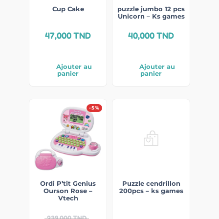
Cup Cake
puzzle jumbo 12 pcs
Unicorn – Ks games
47,000
TND
40,000
TND
Ajouter au
Ajouter au
panier
panier
-5%
Ordi P’tit Genius
Puzzle cendrillon
Ourson Rose –
200pcs – ks games
Vtech
239,000
TND