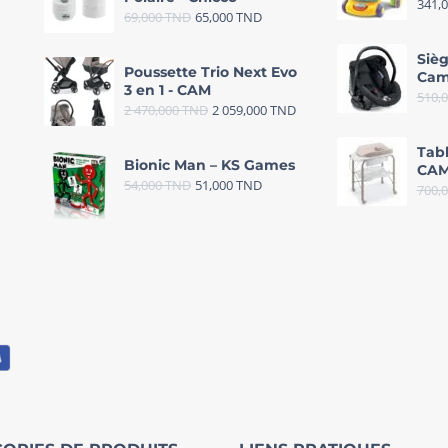
341,
69,000
TND
65,000
TND
Sièg
Poussette Trio Next Evo
Cam
3 en 1 - CAM
510,
2 470,000
TND
2 059,000
TND
Tab
Bionic Man – KS Games
CAM
54,000
TND
51,000
TND
700,