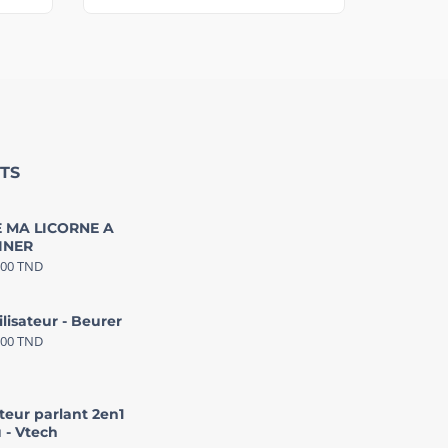
TS
 MA LICORNE A
INER
000
TND
ilisateur - Beurer
000
TND
teur parlant 2en1
 - Vtech