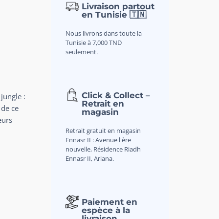
Livraison partout
en Tunisie 🇹🇳
Nous livrons dans toute la
Tunisie à 7,000 TND
seulement.
Click & Collect –
jungle :
Retrait en
 de ce
magasin
eurs
Retrait gratuit en magasin
Ennasr II : Avenue l'ère
nouvelle, Résidence Riadh
Ennasr II, Ariana.
Paiement en
espèce à la
livraison