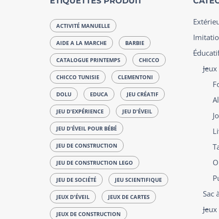
ÉTIQUETTES PRODUIT
CATÉG
Extérie
ACTIVITÉ MANUELLE
Imitatio
AIDE A LA MARCHE
BARBIE
Éducatif
CATALOGUE PRINTEMPS
CHICCO
Jeux
CHICCO TUNISIE
CLEMENTONI
F
DOLU
EDUCA
JEU CRÉATIF
Al
JEU D'EXPÉRIENCE
JEU D'ÉVEIL
J
JEU D'ÉVEIL POUR BÉBÉ
L
JEU DE CONSTRUCTION
T
O
JEU DE CONSTRUCTION LEGO
P
JEU DE SOCIÉTÉ
JEU SCIENTIFIQUE
Sac 
JEUX D'ÉVEIL
JEUX DE CARTES
Jeux 
JEUX DE CONSTRUCTION