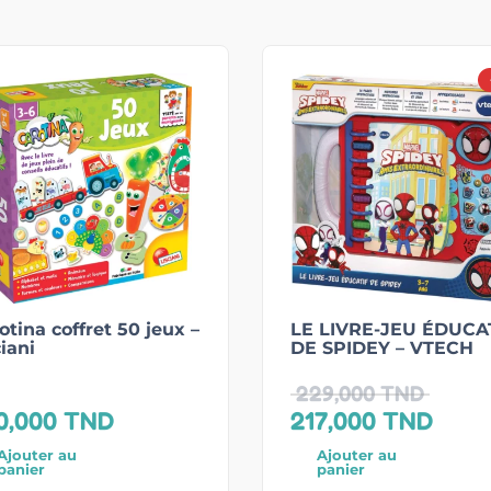
otina coffret 50 jeux –
LE LIVRE-JEU ÉDUCA
ciani
DE SPIDEY – VTECH
229,000
TND
0,000
TND
217,000
TND
Ajouter au
Ajouter au
panier
panier