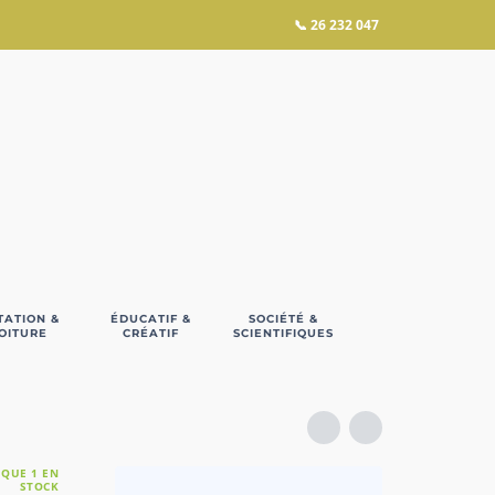
📞
26 232 047
TATION &
ÉDUCATIF &
SOCIÉTÉ &
OITURE
CRÉATIF
SCIENTIFIQUES
 QUE 1 EN
STOCK