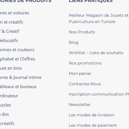
ORIES DE PRODUITS
LIENS PRATIQUES
ures et voitures
Meilleur Magasin de Jouets et
n et créatifs
Puériculture en Tunisie
 & Créatif
Nos Produits
 éducatifs
Blog
ormes et couleurs
Wishlist – Liste de souhaits
phabet et Chiffres
Nos promotions
ouet en bois
Mon panier
ivres & Journal intime
Contactez-Nous
ableaux et bureaux
Inscription communication P
rdinateur
uzzles
Newsletter
à dos
Les modes de livraison
créatifs
Les modes de paiement