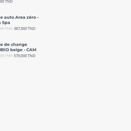
000
TND
e auto Area zéro -
 Spa
000
TND
387,000
TND
le de change
BIO beige - CAM
000
TND
579,000
TND