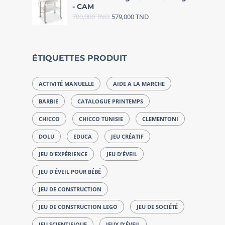
- CAM
700,000
TND
579,000
TND
ÉTIQUETTES PRODUIT
ACTIVITÉ MANUELLE
AIDE A LA MARCHE
BARBIE
CATALOGUE PRINTEMPS
CHICCO
CHICCO TUNISIE
CLEMENTONI
DOLU
EDUCA
JEU CRÉATIF
JEU D'EXPÉRIENCE
JEU D'ÉVEIL
JEU D'ÉVEIL POUR BÉBÉ
JEU DE CONSTRUCTION
JEU DE CONSTRUCTION LEGO
JEU DE SOCIÉTÉ
JEU SCIENTIFIQUE
JEUX D'ÉVEIL