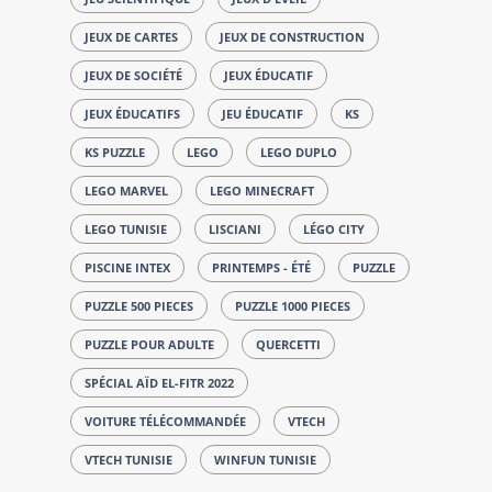
JEUX DE CARTES
JEUX DE CONSTRUCTION
JEUX DE SOCIÉTÉ
JEUX ÉDUCATIF
JEUX ÉDUCATIFS
JEU ÉDUCATIF
KS
KS PUZZLE
LEGO
LEGO DUPLO
LEGO MARVEL
LEGO MINECRAFT
LEGO TUNISIE
LISCIANI
LÉGO CITY
PISCINE INTEX
PRINTEMPS - ÉTÉ
PUZZLE
PUZZLE 500 PIECES
PUZZLE 1000 PIECES
PUZZLE POUR ADULTE
QUERCETTI
SPÉCIAL AÏD EL-FITR 2022
VOITURE TÉLÉCOMMANDÉE
VTECH
VTECH TUNISIE
WINFUN TUNISIE