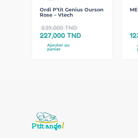
Ordi P’tit Genius Ourson
ME
Rose – Vtech
239,000
TND
227,000
TND
12
Ajouter au
panier