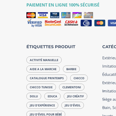
PAIEMENT EN LIGNE 100% SÉCURISÉ
ÉTIQUETTES PRODUIT
CATÉG
Extérie
ACTIVITÉ MANUELLE
Imitatio
AIDE A LA MARCHE
BARBIE
Éducatif
CATALOGUE PRINTEMPS
CHICCO
Extérie
CHICCO TUNISIE
CLEMENTONI
Imitati
DOLU
EDUCA
JEU CRÉATIF
Siège a
JEU D'EXPÉRIENCE
JEU D'ÉVEIL
Bain, S
JEU D'ÉVEIL POUR BÉBÉ
Jouets