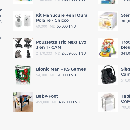
re
in
Kit Manucure 4en1 Ours
Stér
Polaire - Chicco
s
,
303,
69,000
TND
65,000
TND
e
Poussette Trio Next Evo
Trot
3 en 1 - CAM
bleu
2 470,000
TND
2 059,000
TND
341,
Bionic Man – KS Games
Sièg
Cam
54,000
TND
51,000
TND
510,
Baby-Foot
Tab
CAM
459,000
TND
436,000
TND
700,