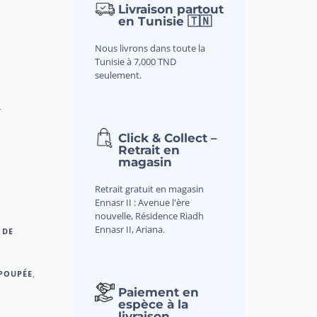
Livraison partout
en Tunisie 🇹🇳
Nous livrons dans toute la
Tunisie à 7,000 TND
seulement.
r
Click & Collect –
Retrait en
magasin
Retrait gratuit en magasin
Ennasr II : Avenue l'ère
nouvelle, Résidence Riadh
Ennasr II, Ariana.
 DE
 POUPÉE
,
Paiement en
espèce à la
livraison