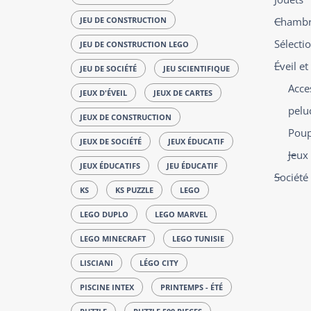
JEU DE CONSTRUCTION
Chambre
Sélecti
JEU DE CONSTRUCTION LEGO
Éveil e
JEU DE SOCIÉTÉ
JEU SCIENTIFIQUE
Acce
JEUX D'ÉVEIL
JEUX DE CARTES
pelu
JEUX DE CONSTRUCTION
Poup
JEUX DE SOCIÉTÉ
JEUX ÉDUCATIF
Jeux 
JEUX ÉDUCATIFS
JEU ÉDUCATIF
Société
KS
KS PUZZLE
LEGO
LEGO DUPLO
LEGO MARVEL
LEGO MINECRAFT
LEGO TUNISIE
LISCIANI
LÉGO CITY
PISCINE INTEX
PRINTEMPS - ÉTÉ