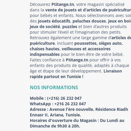
Découvrez
Ptitange.tn
, votre magasin spécialisé
dans la
vente de jouets et d’articles de puéricultu
pour bébés et enfants. Nous sélectionnons avec so
des
jouets éducatifs
,
peluches douces
,
jeux en boi
jeux de société
,
puzzles
et bien d’autres produits
pour stimuler l’éveil et l’imagination des petits.
Retrouvez également une large gamme d’
articles d
puériculture
, incluant
poussettes, sièges auto,
chaises hautes, veilleuses et accessoires
indispensables
pour le bien-être de votre bébé.
Faites confiance à
Ptitange.tn
pour offrir à vos
enfants des produits de qualité, adaptés à chaque
âge et étape de leur développement.
Livraison
rapide partout en Tunisie !
NOS INFORMATIONS
Mobile :
(+216) 26 232 047
WhatsApp :
+216 26 232 047
Adresse :
Avenue l'ère nouvelle, Résidence Riadh
Ennasr II, Ariana, Tunisie.
Horaires d'ouverture du Magasin : Du Lundi au
Dimanche de 9h30 à 20h.