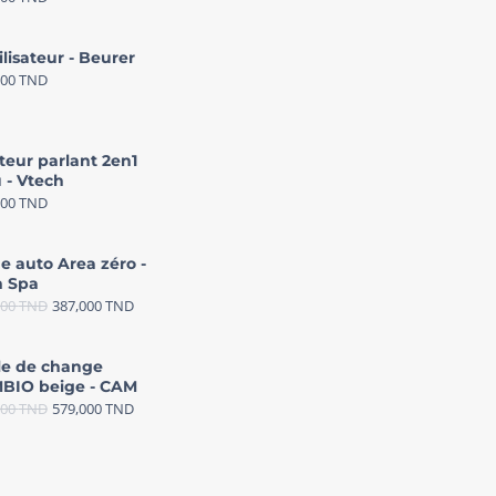
ilisateur - Beurer
000
TND
teur parlant 2en1
 - Vtech
000
TND
e auto Area zéro -
 Spa
000
TND
387,000
TND
le de change
BIO beige - CAM
000
TND
579,000
TND