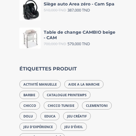
Siège auto Area zéro - Cam Spa
510,000
TND
387,000
TND
Table de change CAMBIO beige
- CAM
700,000
TND
579,000
TND
ÉTIQUETTES PRODUIT
ACTIVITÉ MANUELLE
AIDE A LA MARCHE
BARBIE
CATALOGUE PRINTEMPS
CHICCO
CHICCO TUNISIE
CLEMENTONI
DOLU
EDUCA
JEU CRÉATIF
JEU D'EXPÉRIENCE
JEU D'ÉVEIL