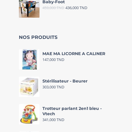
Baby-Foot
459,000
TND
436,000
TND
NOS PRODUITS
MAE MA LICORNE A CALINER
147,000
TND
Stérilisateur - Beurer
303,000
TND
Trotteur parlant 2en1 bleu -
Vtech
341,000
TND