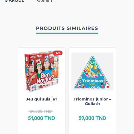
PRODUITS SIMILAIRES
-6%
Jeu qui suis je?
Triominos junior –
Goliath
54,000
TND
51,000
TND
99,000
TND