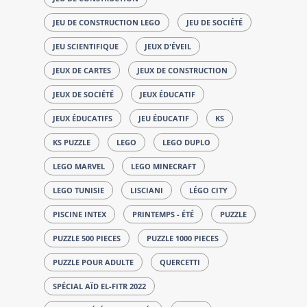
JEU DE CONSTRUCTION LEGO
JEU DE SOCIÉTÉ
JEU SCIENTIFIQUE
JEUX D'ÉVEIL
JEUX DE CARTES
JEUX DE CONSTRUCTION
JEUX DE SOCIÉTÉ
JEUX ÉDUCATIF
JEUX ÉDUCATIFS
JEU ÉDUCATIF
KS
KS PUZZLE
LEGO
LEGO DUPLO
LEGO MARVEL
LEGO MINECRAFT
LEGO TUNISIE
LISCIANI
LÉGO CITY
PISCINE INTEX
PRINTEMPS - ÉTÉ
PUZZLE
PUZZLE 500 PIECES
PUZZLE 1000 PIECES
PUZZLE POUR ADULTE
QUERCETTI
SPÉCIAL AÏD EL-FITR 2022