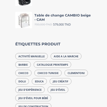
Table de change CAMBIO beige
- CAM
700,000
TND
579,000
TND
ÉTIQUETTES PRODUIT
ACTIVITÉ MANUELLE
AIDE A LA MARCHE
BARBIE
CATALOGUE PRINTEMPS
CHICCO
CHICCO TUNISIE
CLEMENTONI
DOLU
EDUCA
JEU CRÉATIF
JEU D'EXPÉRIENCE
JEU D'ÉVEIL
JEU D'ÉVEIL POUR BÉBÉ
JEU DE CONSTRUCTION