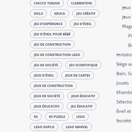
CHICCO TUNISIE
CLEMENTONI
Jeux
DOLU
EDUCA
JEU CRÉATIF
Jeux
JEU D'EXPÉRIENCE
JEU D'ÉVEIL
Plag
JEU D'ÉVEIL POUR BÉBÉ
P
JEU DE CONSTRUCTION
B
Imitati
JEU DE CONSTRUCTION LEGO
Siège a
JEU DE SOCIÉTÉ
JEU SCIENTIFIQUE
Bain, S
JEUX D'ÉVEIL
JEUX DE CARTES
Jouets
JEUX DE CONSTRUCTION
Chambre
JEUX DE SOCIÉTÉ
JEUX ÉDUCATIF
Sélecti
JEUX ÉDUCATIFS
JEU ÉDUCATIF
Éveil e
KS
KS PUZZLE
LEGO
Société
LEGO DUPLO
LEGO MARVEL