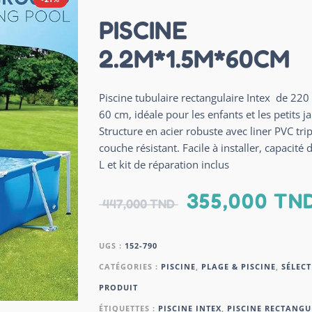
PISCINE
2.2M*1.5M*60CM
Piscine tubulaire rectangulaire Intex de 220
60 cm, idéale pour les enfants et les petits ja
Structure en acier robuste avec liner PVC trip
couche résistant. Facile à installer, capacité
L et kit de réparation inclus
355,000
TN
447,000
TND
UGS :
152-790
CATÉGORIES :
PISCINE
,
PLAGE & PISCINE
,
SÉLECT
PRODUIT
ÉTIQUETTES :
PISCINE INTEX
,
PISCINE RECTANGU