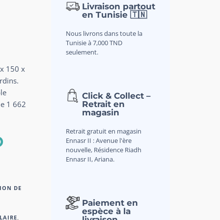
Livraison partout
en Tunisie 🇹🇳
Nous livrons dans toute la
Tunisie à 7,000 TND
seulement.
 x 150 x
rdins.
le
Click & Collect –
Retrait en
 de 1 662
magasin
Retrait gratuit en magasin
D
Ennasr II : Avenue l'ère
nouvelle, Résidence Riadh
Ennasr II, Ariana.
ION DE
Paiement en
espèce à la
LAIRE
,
livraison