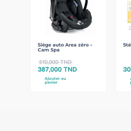
Siège auto Area zéro –
Sté
Cam Spa
510,000
TND
387,000
TND
30
Ajouter au
panier