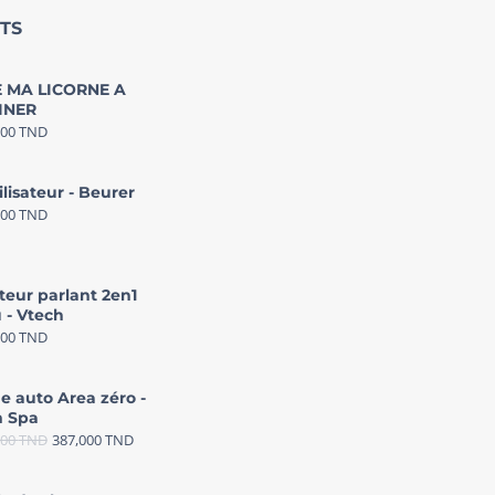
TS
 MA LICORNE A
INER
000
TND
ilisateur - Beurer
000
TND
teur parlant 2en1
 - Vtech
000
TND
e auto Area zéro -
 Spa
000
TND
387,000
TND