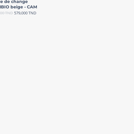
le de change
BIO beige - CAM
000
TND
579,000
TND