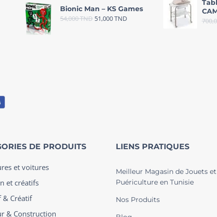
Tab
Bionic Man – KS Games
CAM
54,000
TND
51,000
TND
700,
ORIES DE PRODUITS
LIENS PRATIQUES
ures et voitures
Meilleur Magasin de Jouets et
n et créatifs
Puériculture en Tunisie
 & Créatif
Nos Produits
ur & Construction
Blog