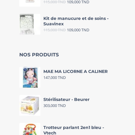
115,000
TND
109,000
TND
Kit de manucure et de soins -
Suavinex
115,000
TND
109,000
TND
NOS PRODUITS
MAE MA LICORNE A CALINER
147,000
TND
Stérilisateur - Beurer
303,000
TND
Trotteur parlant 2en1 bleu -
Vtech