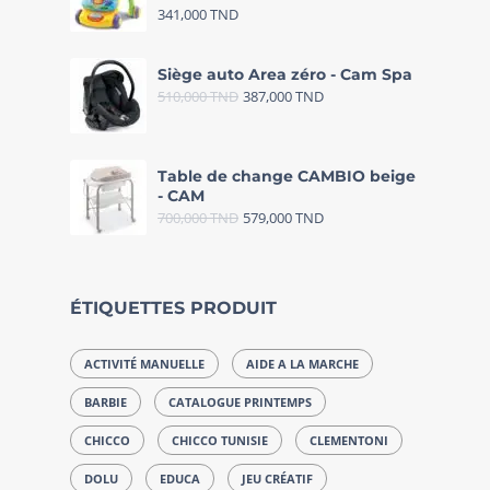
341,000
TND
Siège auto Area zéro - Cam Spa
510,000
TND
387,000
TND
Table de change CAMBIO beige
- CAM
700,000
TND
579,000
TND
ÉTIQUETTES PRODUIT
ACTIVITÉ MANUELLE
AIDE A LA MARCHE
BARBIE
CATALOGUE PRINTEMPS
CHICCO
CHICCO TUNISIE
CLEMENTONI
DOLU
EDUCA
JEU CRÉATIF