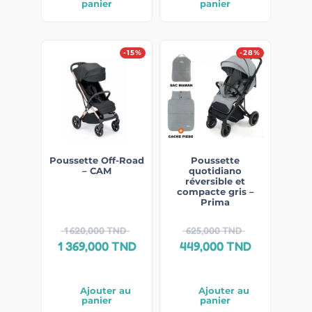
panier
panier
-15%
-28%
Poussette Off-Road
Poussette
– CAM
quotidiano
réversible et
compacte gris –
Prima
1 620,000
TND
625,000
TND
1 369,000
TND
449,000
TND
Ajouter au
Ajouter au
panier
panier