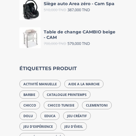
Siège auto Area zéro - Cam Spa
510,000
TND
387,000
TND
Table de change CAMBIO beige
- CAM
700,000
TND
579,000
TND
ÉTIQUETTES PRODUIT
ACTIVITÉ MANUELLE
AIDE A LA MARCHE
BARBIE
CATALOGUE PRINTEMPS
CHICCO
CHICCO TUNISIE
CLEMENTONI
DOLU
EDUCA
JEU CRÉATIF
JEU D'EXPÉRIENCE
JEU D'ÉVEIL