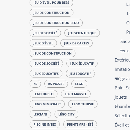
JEU D'ÉVEIL POUR BÉBÉ
L
JEU DE CONSTRUCTION
T
O
JEU DE CONSTRUCTION LEGO
P
JEU DE SOCIÉTÉ
JEU SCIENTIFIQUE
Sac 
JEUX D'ÉVEIL
JEUX DE CARTES
Jeux 
JEUX DE CONSTRUCTION
Extérie
JEUX DE SOCIÉTÉ
JEUX ÉDUCATIF
Imitati
JEUX ÉDUCATIFS
JEU ÉDUCATIF
Siège a
KS
KS PUZZLE
LEGO
Bain, S
LEGO DUPLO
LEGO MARVEL
Jouets
LEGO MINECRAFT
LEGO TUNISIE
Chambre
LISCIANI
LÉGO CITY
Sélecti
Éveil e
PISCINE INTEX
PRINTEMPS - ÉTÉ