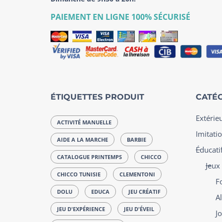
PAIEMENT EN LIGNE 100% SÉCURISÉ
ÉTIQUETTES PRODUIT
CATÉG
Extérie
ACTIVITÉ MANUELLE
Imitatio
AIDE A LA MARCHE
BARBIE
Éducatif
CATALOGUE PRINTEMPS
CHICCO
Jeux
CHICCO TUNISIE
CLEMENTONI
F
DOLU
EDUCA
JEU CRÉATIF
Al
JEU D'EXPÉRIENCE
JEU D'ÉVEIL
J