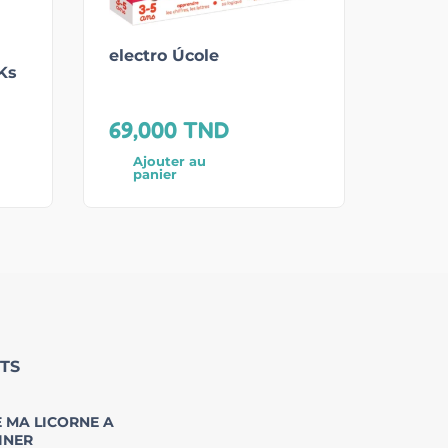
electro Úcole
Ks
69,000
TND
Ajouter au
panier
TS
 MA LICORNE A
INER