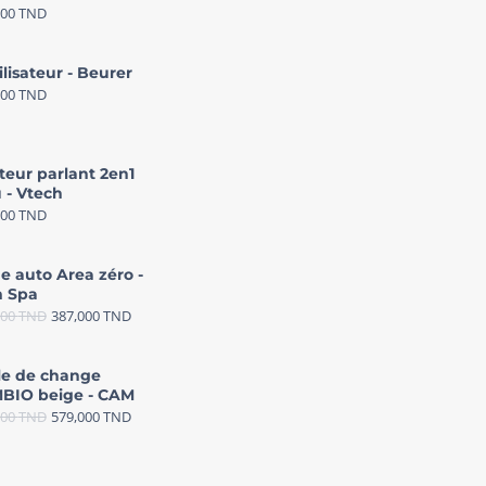
000
TND
ilisateur - Beurer
000
TND
teur parlant 2en1
 - Vtech
000
TND
e auto Area zéro -
 Spa
000
TND
387,000
TND
le de change
BIO beige - CAM
000
TND
579,000
TND