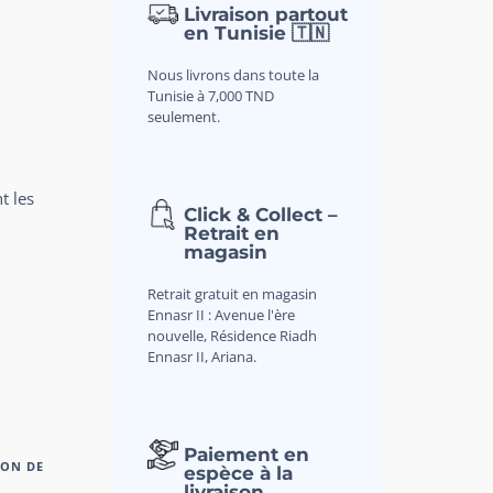
Livraison partout
en Tunisie 🇹🇳
Nous livrons dans toute la
Tunisie à 7,000 TND
seulement.
t les
Click & Collect –
Retrait en
magasin
Retrait gratuit en magasin
Ennasr II : Avenue l'ère
nouvelle, Résidence Riadh
Ennasr II, Ariana.
Paiement en
ION DE
espèce à la
livraison