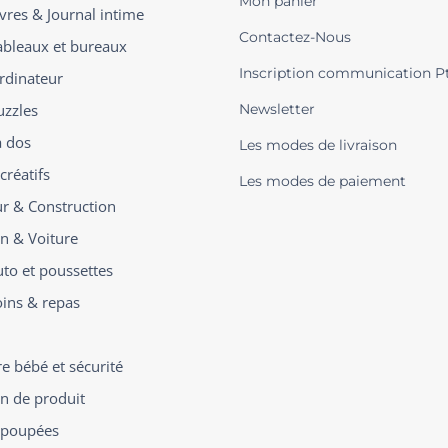
Mon panier
ivres & Journal intime
Contactez-Nous
ableaux et bureaux
Inscription communication P
rdinateur
uzzles
Newsletter
à dos
Les modes de livraison
créatifs
Les modes de paiement
ur & Construction
on & Voiture
uto et poussettes
oins & repas
 bébé et sécurité
on de produit
t poupées