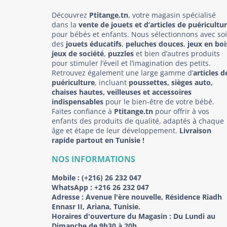
Découvrez
Ptitange.tn
, votre magasin spécialisé
dans la
vente de jouets et d’articles de puéricultu
pour bébés et enfants. Nous sélectionnons avec so
des
jouets éducatifs
,
peluches douces
,
jeux en boi
jeux de société
,
puzzles
et bien d’autres produits
pour stimuler l’éveil et l’imagination des petits.
Retrouvez également une large gamme d’
articles d
puériculture
, incluant
poussettes, sièges auto,
chaises hautes, veilleuses et accessoires
indispensables
pour le bien-être de votre bébé.
Faites confiance à
Ptitange.tn
pour offrir à vos
enfants des produits de qualité, adaptés à chaque
âge et étape de leur développement.
Livraison
rapide partout en Tunisie !
NOS INFORMATIONS
Mobile :
(+216) 26 232 047
WhatsApp :
+216 26 232 047
Adresse :
Avenue l'ère nouvelle, Résidence Riadh
Ennasr II, Ariana, Tunisie.
Horaires d'ouverture du Magasin : Du Lundi au
Dimanche de 9h30 à 20h.