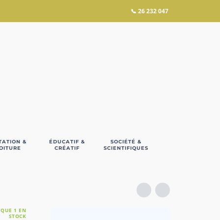
📞
26 232 047
TATION &
ÉDUCATIF &
SOCIÉTÉ &
OITURE
CRÉATIF
SCIENTIFIQUES
 QUE 1 EN
STOCK