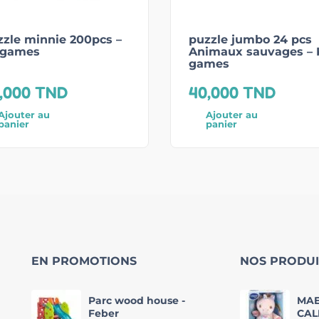
zle minnie 200pcs –
puzzle jumbo 24 pcs
 games
Animaux sauvages – 
games
,000
TND
40,000
TND
Ajouter au
Ajouter au
panier
panier
EN PROMOTIONS
NOS PRODUI
Parc wood house -
MAE
Feber
CAL