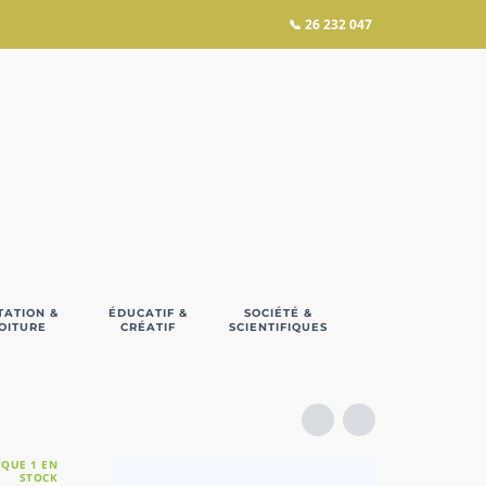
📞
26 232 047
TATION &
ÉDUCATIF &
SOCIÉTÉ &
OITURE
CRÉATIF
SCIENTIFIQUES
 QUE 1 EN
STOCK