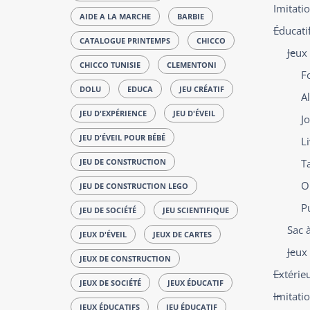
Imitatio
AIDE A LA MARCHE
BARBIE
Éducatif
CATALOGUE PRINTEMPS
CHICCO
Jeux
CHICCO TUNISIE
CLEMENTONI
F
DOLU
EDUCA
JEU CRÉATIF
Al
JEU D'EXPÉRIENCE
JEU D'ÉVEIL
J
JEU D'ÉVEIL POUR BÉBÉ
L
JEU DE CONSTRUCTION
T
O
JEU DE CONSTRUCTION LEGO
P
JEU DE SOCIÉTÉ
JEU SCIENTIFIQUE
Sac 
JEUX D'ÉVEIL
JEUX DE CARTES
Jeux 
JEUX DE CONSTRUCTION
Extérie
JEUX DE SOCIÉTÉ
JEUX ÉDUCATIF
Imitati
JEUX ÉDUCATIFS
JEU ÉDUCATIF