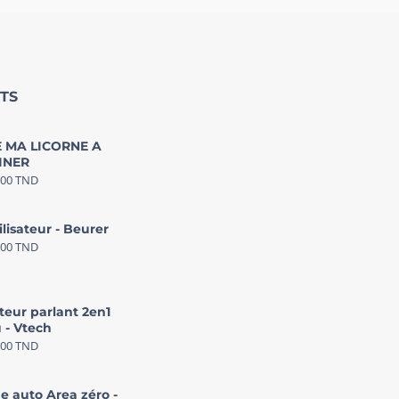
TS
 MA LICORNE A
INER
000
TND
ilisateur - Beurer
000
TND
teur parlant 2en1
 - Vtech
000
TND
e auto Area zéro -