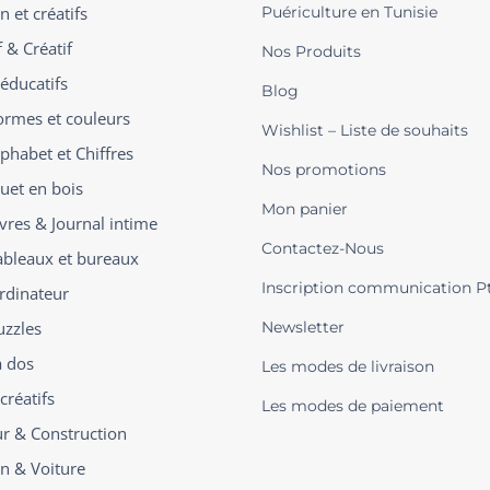
n et créatifs
Puériculture en Tunisie
 & Créatif
Nos Produits
 éducatifs
Blog
ormes et couleurs
Wishlist – Liste de souhaits
phabet et Chiffres
Nos promotions
ouet en bois
Mon panier
ivres & Journal intime
Contactez-Nous
ableaux et bureaux
Inscription communication P
rdinateur
uzzles
Newsletter
à dos
Les modes de livraison
créatifs
Les modes de paiement
ur & Construction
on & Voiture