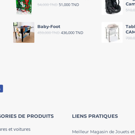
Cam
54,000
TND
51,000
TND
510,
Baby-Foot
Tab
CAM
459,000
TND
436,000
TND
700,
ORIES DE PRODUITS
LIENS PRATIQUES
ures et voitures
Meilleur Magasin de Jouets et