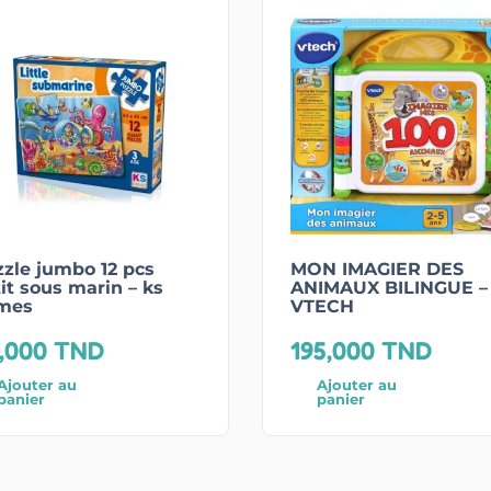
zle jumbo 12 pcs
MON IMAGIER DES
it sous marin – ks
ANIMAUX BILINGUE –
mes
VTECH
,000
TND
195,000
TND
Ajouter au
Ajouter au
panier
panier