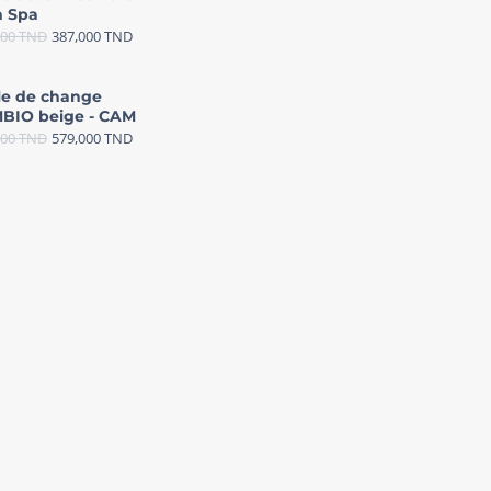
 Spa
000
TND
387,000
TND
le de change
BIO beige - CAM
000
TND
579,000
TND