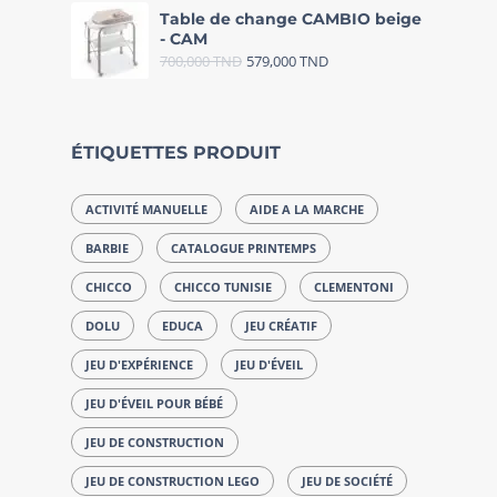
Table de change CAMBIO beige
- CAM
700,000
TND
579,000
TND
ÉTIQUETTES PRODUIT
ACTIVITÉ MANUELLE
AIDE A LA MARCHE
BARBIE
CATALOGUE PRINTEMPS
CHICCO
CHICCO TUNISIE
CLEMENTONI
DOLU
EDUCA
JEU CRÉATIF
JEU D'EXPÉRIENCE
JEU D'ÉVEIL
JEU D'ÉVEIL POUR BÉBÉ
JEU DE CONSTRUCTION
JEU DE CONSTRUCTION LEGO
JEU DE SOCIÉTÉ