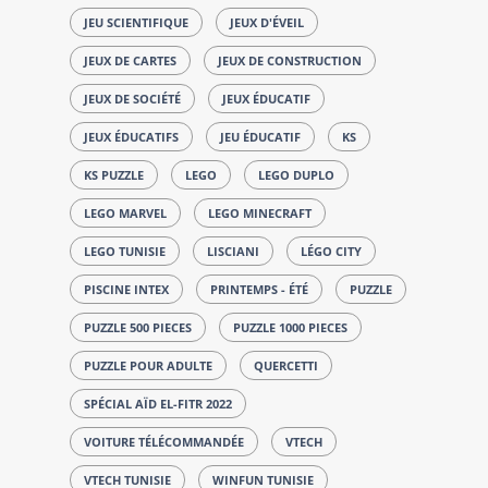
JEU SCIENTIFIQUE
JEUX D'ÉVEIL
JEUX DE CARTES
JEUX DE CONSTRUCTION
JEUX DE SOCIÉTÉ
JEUX ÉDUCATIF
JEUX ÉDUCATIFS
JEU ÉDUCATIF
KS
KS PUZZLE
LEGO
LEGO DUPLO
LEGO MARVEL
LEGO MINECRAFT
LEGO TUNISIE
LISCIANI
LÉGO CITY
PISCINE INTEX
PRINTEMPS - ÉTÉ
PUZZLE
PUZZLE 500 PIECES
PUZZLE 1000 PIECES
PUZZLE POUR ADULTE
QUERCETTI
SPÉCIAL AÏD EL-FITR 2022
VOITURE TÉLÉCOMMANDÉE
VTECH
VTECH TUNISIE
WINFUN TUNISIE