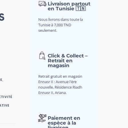
Livraison partout
en Tunisie 🇹🇳
S
Nous livrons dans toute la
Tunisie à 7,000 TND
seulement.
Click & Collect –
Retrait en
magasin
Retrait gratuit en magasin
E
,
Ennasr II : Avenue l'ère
nouvelle, Résidence Riadh
Ennasr II, Ariana.
CTIVITÉ
ATIVE
Paiement en
espèce à la
livraison