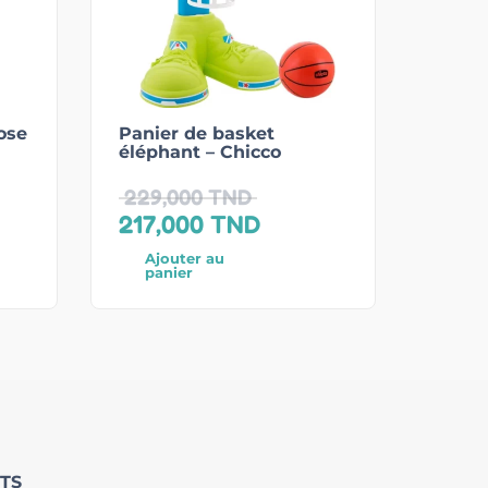
ose
Panier de basket
éléphant – Chicco
229,000
TND
217,000
TND
Ajouter au
panier
TS