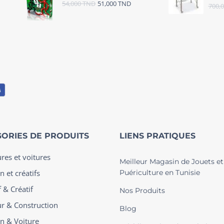
54,000
TND
51,000
TND
700,
ORIES DE PRODUITS
LIENS PRATIQUES
ures et voitures
Meilleur Magasin de Jouets et
n et créatifs
Puériculture en Tunisie
 & Créatif
Nos Produits
ur & Construction
Blog
on & Voiture