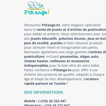
Découvrez
Ptitange.tn
, votre magasin spécialisé
dans la
vente de jouets et d’articles de puéricultu
pour bébés et enfants. Nous sélectionnons avec so
des
jouets éducatifs
,
peluches douces
,
jeux en boi
jeux de société
,
puzzles
et bien d’autres produits
pour stimuler l’éveil et l’imagination des petits.
Retrouvez également une large gamme d’
articles d
puériculture
, incluant
poussettes, sièges auto,
chaises hautes, veilleuses et accessoires
indispensables
pour le bien-être de votre bébé.
Faites confiance à
Ptitange.tn
pour offrir à vos
enfants des produits de qualité, adaptés à chaque
âge et étape de leur développement.
Livraison
rapide partout en Tunisie !
NOS INFORMATIONS
Mobile :
(+216) 26 232 047
WhatsApp :
+216 26 232 047