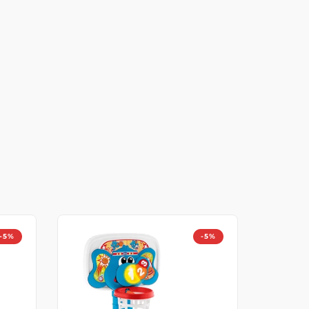
-5%
-5%