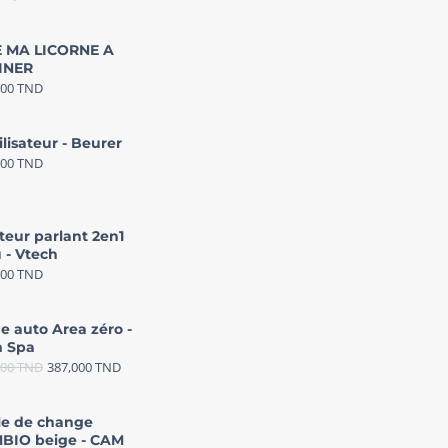
 MA LICORNE A
INER
000
TND
ilisateur - Beurer
000
TND
teur parlant 2en1
 - Vtech
000
TND
e auto Area zéro -
 Spa
000
TND
387,000
TND
le de change
BIO beige - CAM