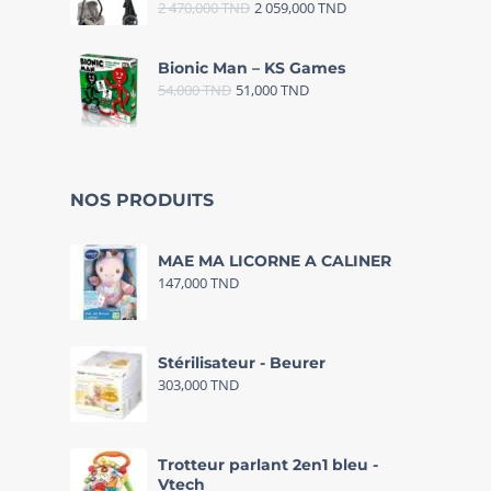
2 470,000
TND
2 059,000
TND
Bionic Man – KS Games
54,000
TND
51,000
TND
NOS PRODUITS
MAE MA LICORNE A CALINER
147,000
TND
Stérilisateur - Beurer
303,000
TND
Trotteur parlant 2en1 bleu -
Vtech