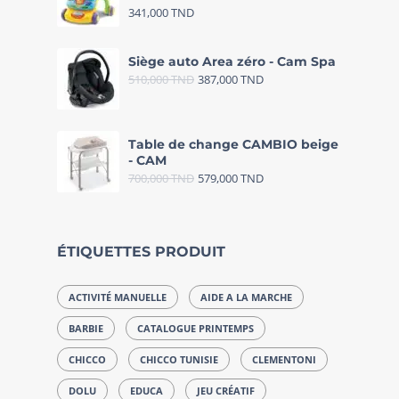
341,000
TND
Siège auto Area zéro - Cam Spa
510,000
TND
387,000
TND
Table de change CAMBIO beige
- CAM
700,000
TND
579,000
TND
ÉTIQUETTES PRODUIT
ACTIVITÉ MANUELLE
AIDE A LA MARCHE
BARBIE
CATALOGUE PRINTEMPS
CHICCO
CHICCO TUNISIE
CLEMENTONI
DOLU
EDUCA
JEU CRÉATIF