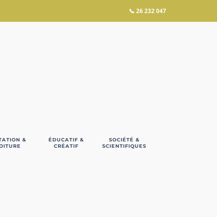
📞
26 232 047
TATION &
ÉDUCATIF &
SOCIÉTÉ &
OITURE
CRÉATIF
SCIENTIFIQUES