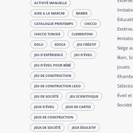
Extérie
ACTIVITÉ MANUELLE
Imitatio
AIDE A LA MARCHE
BARBIE
Éducatif
CATALOGUE PRINTEMPS
CHICCO
Extérie
CHICCO TUNISIE
CLEMENTONI
Imitati
DOLU
EDUCA
JEU CRÉATIF
Siège a
JEU D'EXPÉRIENCE
JEU D'ÉVEIL
Bain, S
JEU D'ÉVEIL POUR BÉBÉ
Jouets
JEU DE CONSTRUCTION
Chambre
Sélecti
JEU DE CONSTRUCTION LEGO
Éveil e
JEU DE SOCIÉTÉ
JEU SCIENTIFIQUE
Société
JEUX D'ÉVEIL
JEUX DE CARTES
JEUX DE CONSTRUCTION
JEUX DE SOCIÉTÉ
JEUX ÉDUCATIF