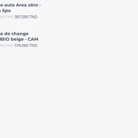
e auto Area zéro -
 Spa
000
TND
387,000
TND
le de change
BIO beige - CAM
000
TND
579,000
TND