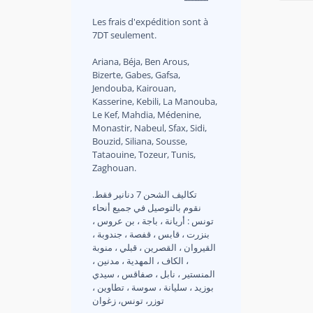
Les frais d'expédition sont à
7DT seulement.
Ariana, Béja, Ben Arous,
Bizerte, Gabes, Gafsa,
Jendouba, Kairouan,
Kasserine, Kebili, La Manouba,
Le Kef, Mahdia, Médenine,
Monastir, Nabeul, Sfax, Sidi,
Bouzid, Siliana, Sousse,
Tataouine, Tozeur, Tunis,
Zaghouan.
.تكاليف الشحن 7 دنانير فقط
نقوم بالتوصيل في جميع أنحاء
تونس : أريانة ، باجة ، بن عروس ،
بنزرت ، قابس ، قفصة ، جندوبة ،
القيروان ، القصرين ، قبلي ، منوبة
، الكاف ، المهدية ، مدنين ،
المنستير ، نابل ، صفاقس ، سيدي
بوزيد ، سليانة ، سوسة ، تطاوين ،
توزر، تونس، زغوان