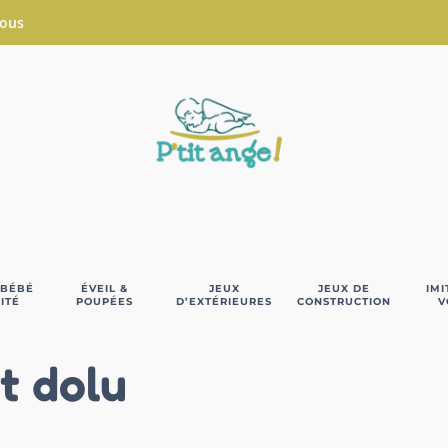
Nous
 BÉBÉ
ÉVEIL &
JEUX
JEUX DE
IMI
ITÉ
POUPÉES
D’EXTÉRIEURES
CONSTRUCTION
V
t dolu