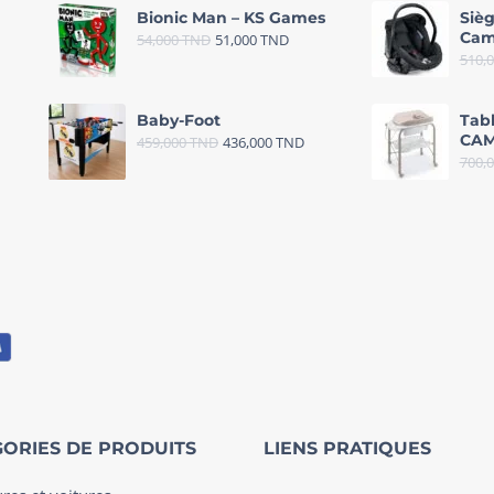
Bionic Man – KS Games
Sièg
Cam
54,000
TND
51,000
TND
510,
Baby-Foot
Tab
CAM
459,000
TND
436,000
TND
700,
ORIES DE PRODUITS
LIENS PRATIQUES