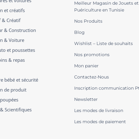
ures et voitures
Meilleur Magasin de Jouets et
n et créatifs
Puériculture en Tunisie
 & Créatif
Nos Produits
ur & Construction
Blog
on & Voiture
Wishlist – Liste de souhaits
uto et poussettes
Nos promotions
oins & repas
Mon panier
Contactez-Nous
 bébé et sécurité
Inscription communication P
on de produit
t poupées
Newsletter
 & Scientifiques
Les modes de livraison
Les modes de paiement