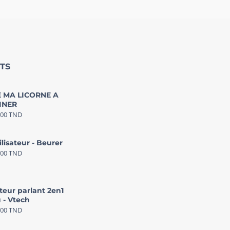
TS
 MA LICORNE A
INER
000
TND
ilisateur - Beurer
000
TND
teur parlant 2en1
 - Vtech
000
TND