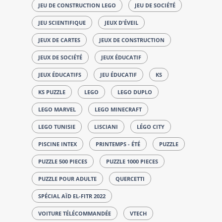
JEU DE CONSTRUCTION LEGO
JEU DE SOCIÉTÉ
JEU SCIENTIFIQUE
JEUX D'ÉVEIL
JEUX DE CARTES
JEUX DE CONSTRUCTION
JEUX DE SOCIÉTÉ
JEUX ÉDUCATIF
JEUX ÉDUCATIFS
JEU ÉDUCATIF
KS
KS PUZZLE
LEGO
LEGO DUPLO
LEGO MARVEL
LEGO MINECRAFT
LEGO TUNISIE
LISCIANI
LÉGO CITY
PISCINE INTEX
PRINTEMPS - ÉTÉ
PUZZLE
PUZZLE 500 PIECES
PUZZLE 1000 PIECES
PUZZLE POUR ADULTE
QUERCETTI
SPÉCIAL AÏD EL-FITR 2022
VOITURE TÉLÉCOMMANDÉE
VTECH