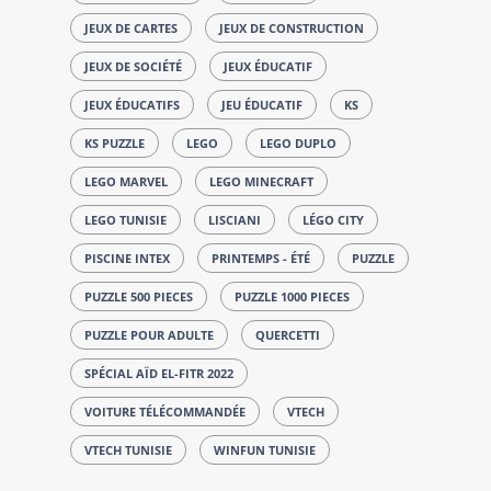
JEUX DE CARTES
JEUX DE CONSTRUCTION
JEUX DE SOCIÉTÉ
JEUX ÉDUCATIF
JEUX ÉDUCATIFS
JEU ÉDUCATIF
KS
KS PUZZLE
LEGO
LEGO DUPLO
LEGO MARVEL
LEGO MINECRAFT
LEGO TUNISIE
LISCIANI
LÉGO CITY
PISCINE INTEX
PRINTEMPS - ÉTÉ
PUZZLE
PUZZLE 500 PIECES
PUZZLE 1000 PIECES
PUZZLE POUR ADULTE
QUERCETTI
SPÉCIAL AÏD EL-FITR 2022
VOITURE TÉLÉCOMMANDÉE
VTECH
VTECH TUNISIE
WINFUN TUNISIE