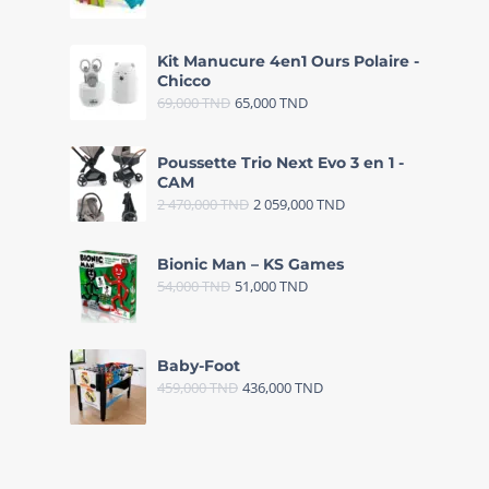
Kit Manucure 4en1 Ours Polaire -
Chicco
69,000
TND
65,000
TND
Poussette Trio Next Evo 3 en 1 -
CAM
2 470,000
TND
2 059,000
TND
Bionic Man – KS Games
54,000
TND
51,000
TND
Baby-Foot
459,000
TND
436,000
TND