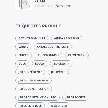
- CAM
700,000
TND
579,000
TND
ÉTIQUETTES PRODUIT
ACTIVITÉ MANUELLE
AIDE A LA MARCHE
BARBIE
CATALOGUE PRINTEMPS
CHICCO
CHICCO TUNISIE
CLEMENTONI
DOLU
EDUCA
JEU CRÉATIF
JEU D'EXPÉRIENCE
JEU D'ÉVEIL
JEU D'ÉVEIL POUR BÉBÉ
JEU DE CONSTRUCTION
JEU DE CONSTRUCTION LEGO
JEU DE SOCIÉTÉ
JEU SCIENTIFIQUE
JEUX D'ÉVEIL