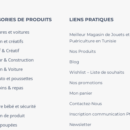
ORIES DE PRODUITS
LIENS PRATIQUES
ures et voitures
Meilleur Magasin de Jouets et
n et créatifs
Puériculture en Tunisie
 & Créatif
Nos Produits
ur & Construction
Blog
on & Voiture
Wishlist – Liste de souhaits
uto et poussettes
Nos promotions
oins & repas
Mon panier
Contactez-Nous
 bébé et sécurité
Inscription communication P
on de produit
t poupées
Newsletter