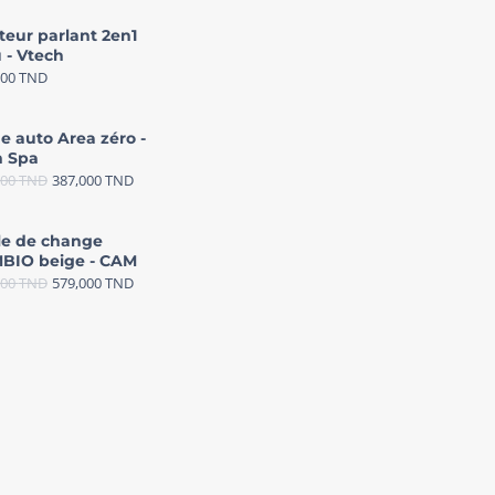
teur parlant 2en1
 - Vtech
000
TND
e auto Area zéro -
 Spa
000
TND
387,000
TND
le de change
BIO beige - CAM
000
TND
579,000
TND