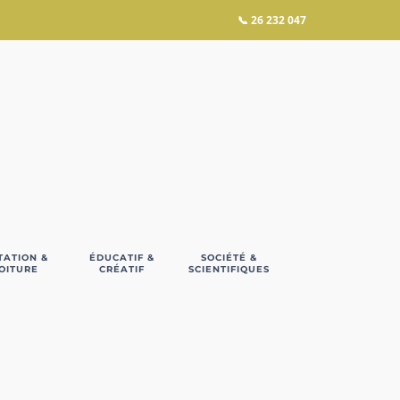
📞
26 232 047
TATION &
ÉDUCATIF &
SOCIÉTÉ &
OITURE
CRÉATIF
SCIENTIFIQUES