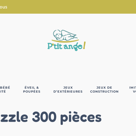
Nous
 BÉBÉ
ÉVEIL &
JEUX
JEUX DE
IMI
ITÉ
POUPÉES
D’EXTÉRIEURES
CONSTRUCTION
V
zzle 300 pièces