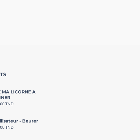
TS
 MA LICORNE A
INER
000
TND
ilisateur - Beurer
000
TND