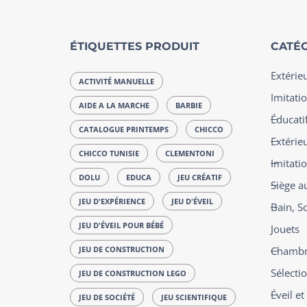
ÉTIQUETTES PRODUIT
CATÉG
Extérie
ACTIVITÉ MANUELLE
Imitatio
AIDE A LA MARCHE
BARBIE
Éducatif
CATALOGUE PRINTEMPS
CHICCO
Extérie
CHICCO TUNISIE
CLEMENTONI
Imitati
DOLU
EDUCA
JEU CRÉATIF
Siège a
JEU D'EXPÉRIENCE
JEU D'ÉVEIL
Bain, S
JEU D'ÉVEIL POUR BÉBÉ
Jouets
JEU DE CONSTRUCTION
Chambre
Sélecti
JEU DE CONSTRUCTION LEGO
Éveil e
JEU DE SOCIÉTÉ
JEU SCIENTIFIQUE