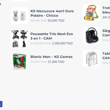
e
Trot
Kit Manucure 4en1 Ours
bleu
Polaire - Chicco
341,
69,000
TND
65,000
TND
Sièg
Poussette Trio Next Evo
Cam
3 en 1 - CAM
510,
2 470,000
TND
2 059,000
TND
Tab
Bionic Man – KS Games
CAM
54,000
TND
51,000
TND
700,