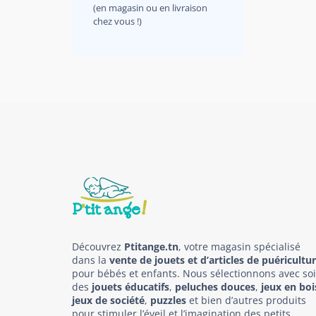
(en magasin ou en livraison
chez vous !)
Découvrez
Ptitange.tn
, votre magasin spécialisé
dans la
vente de jouets et d’articles de puéricultu
pour bébés et enfants. Nous sélectionnons avec so
des
jouets éducatifs
,
peluches douces
,
jeux en boi
jeux de société
,
puzzles
et bien d’autres produits
pour stimuler l’éveil et l’imagination des petits.