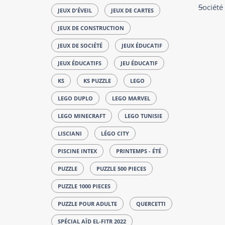
Société
JEUX D'ÉVEIL
JEUX DE CARTES
JEUX DE CONSTRUCTION
JEUX DE SOCIÉTÉ
JEUX ÉDUCATIF
JEUX ÉDUCATIFS
JEU ÉDUCATIF
KS
KS PUZZLE
LEGO
LEGO DUPLO
LEGO MARVEL
LEGO MINECRAFT
LEGO TUNISIE
LISCIANI
LÉGO CITY
PISCINE INTEX
PRINTEMPS - ÉTÉ
PUZZLE
PUZZLE 500 PIECES
PUZZLE 1000 PIECES
PUZZLE POUR ADULTE
QUERCETTI
SPÉCIAL AÏD EL-FITR 2022