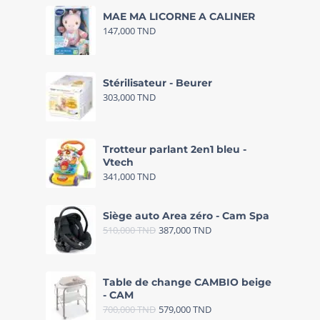
MAE MA LICORNE A CALINER
147,000
TND
Stérilisateur - Beurer
303,000
TND
Trotteur parlant 2en1 bleu -
Vtech
341,000
TND
Siège auto Area zéro - Cam Spa
510,000
TND
387,000
TND
Table de change CAMBIO beige
- CAM
700,000
TND
579,000
TND