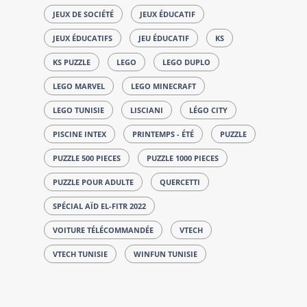
JEUX DE SOCIÉTÉ
JEUX ÉDUCATIF
JEUX ÉDUCATIFS
JEU ÉDUCATIF
KS
KS PUZZLE
LEGO
LEGO DUPLO
LEGO MARVEL
LEGO MINECRAFT
LEGO TUNISIE
LISCIANI
LÉGO CITY
PISCINE INTEX
PRINTEMPS - ÉTÉ
PUZZLE
PUZZLE 500 PIECES
PUZZLE 1000 PIECES
PUZZLE POUR ADULTE
QUERCETTI
SPÉCIAL AÏD EL-FITR 2022
VOITURE TÉLÉCOMMANDÉE
VTECH
VTECH TUNISIE
WINFUN TUNISIE