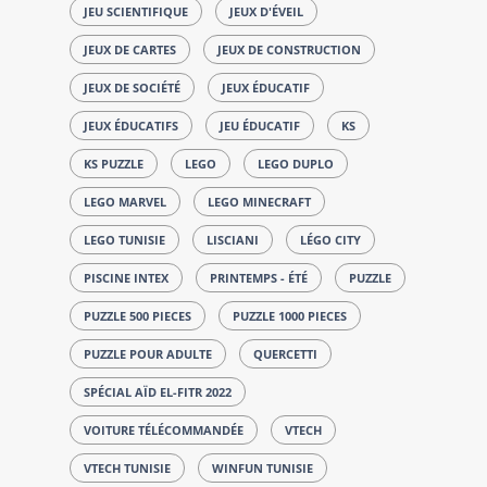
JEU SCIENTIFIQUE
JEUX D'ÉVEIL
JEUX DE CARTES
JEUX DE CONSTRUCTION
JEUX DE SOCIÉTÉ
JEUX ÉDUCATIF
JEUX ÉDUCATIFS
JEU ÉDUCATIF
KS
KS PUZZLE
LEGO
LEGO DUPLO
LEGO MARVEL
LEGO MINECRAFT
LEGO TUNISIE
LISCIANI
LÉGO CITY
PISCINE INTEX
PRINTEMPS - ÉTÉ
PUZZLE
PUZZLE 500 PIECES
PUZZLE 1000 PIECES
PUZZLE POUR ADULTE
QUERCETTI
SPÉCIAL AÏD EL-FITR 2022
VOITURE TÉLÉCOMMANDÉE
VTECH
VTECH TUNISIE
WINFUN TUNISIE