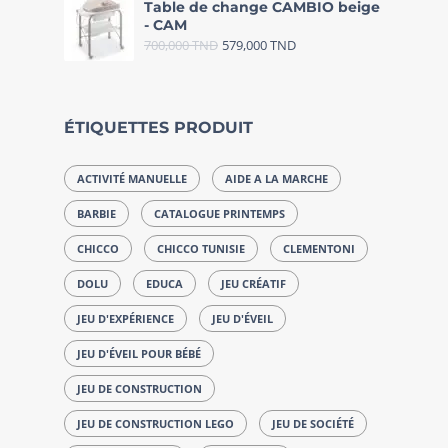
Table de change CAMBIO beige
- CAM
700,000
TND
579,000
TND
ÉTIQUETTES PRODUIT
ACTIVITÉ MANUELLE
AIDE A LA MARCHE
BARBIE
CATALOGUE PRINTEMPS
CHICCO
CHICCO TUNISIE
CLEMENTONI
DOLU
EDUCA
JEU CRÉATIF
JEU D'EXPÉRIENCE
JEU D'ÉVEIL
JEU D'ÉVEIL POUR BÉBÉ
JEU DE CONSTRUCTION
JEU DE CONSTRUCTION LEGO
JEU DE SOCIÉTÉ