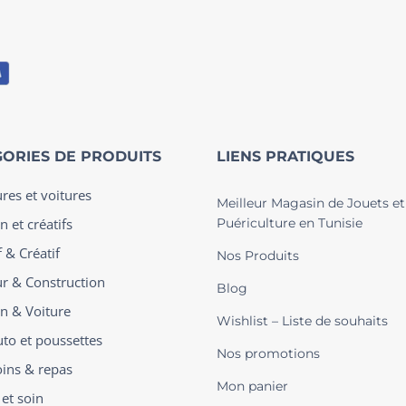
ORIES DE PRODUITS
LIENS PRATIQUES
ures et voitures
Meilleur Magasin de Jouets et
n et créatifs
Puériculture en Tunisie
 & Créatif
Nos Produits
ur & Construction
Blog
on & Voiture
Wishlist – Liste de souhaits
uto et poussettes
Nos promotions
oins & repas
Mon panier
 et soin