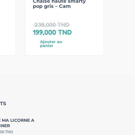
Chaise haute smarty
pop gris – Cam
238,000
TND
199,000
TND
Ajouter au
panier
TS
 MA LICORNE A
INER
000
TND