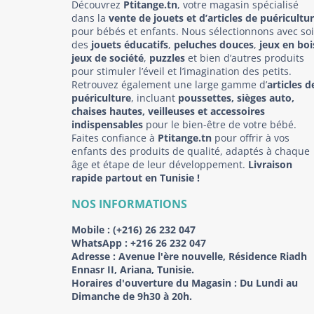
Découvrez
Ptitange.tn
, votre magasin spécialisé
dans la
vente de jouets et d’articles de puéricultu
pour bébés et enfants. Nous sélectionnons avec so
des
jouets éducatifs
,
peluches douces
,
jeux en boi
jeux de société
,
puzzles
et bien d’autres produits
pour stimuler l’éveil et l’imagination des petits.
Retrouvez également une large gamme d’
articles d
puériculture
, incluant
poussettes, sièges auto,
chaises hautes, veilleuses et accessoires
indispensables
pour le bien-être de votre bébé.
Faites confiance à
Ptitange.tn
pour offrir à vos
enfants des produits de qualité, adaptés à chaque
âge et étape de leur développement.
Livraison
rapide partout en Tunisie !
NOS INFORMATIONS
Mobile :
(+216) 26 232 047
WhatsApp :
+216 26 232 047
Adresse :
Avenue l'ère nouvelle, Résidence Riadh
Ennasr II, Ariana, Tunisie.
Horaires d'ouverture du Magasin : Du Lundi au
Dimanche de 9h30 à 20h.