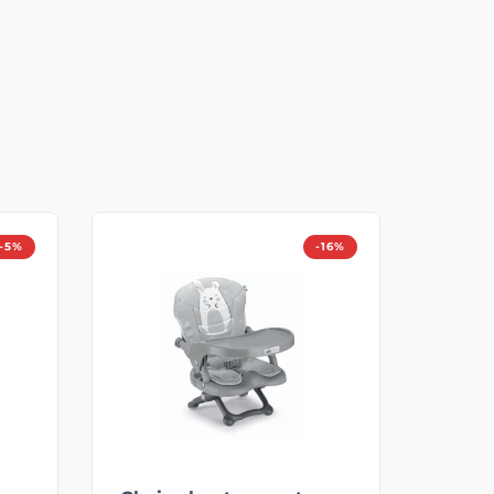
-5%
-16%