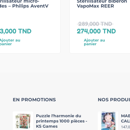
rilisateur micro-
Stérilisateur biberon
es – Philips AventV
VapoMax REER
289,000
TND
3,000
TND
274,000
TND
Ajouter au
Ajouter au
panier
panier
EN PROMOTIONS
NOS PRODUI
Puzzle l'harmonie du
MAE
printemps 1000 pièces -
CAL
KS Games
147,