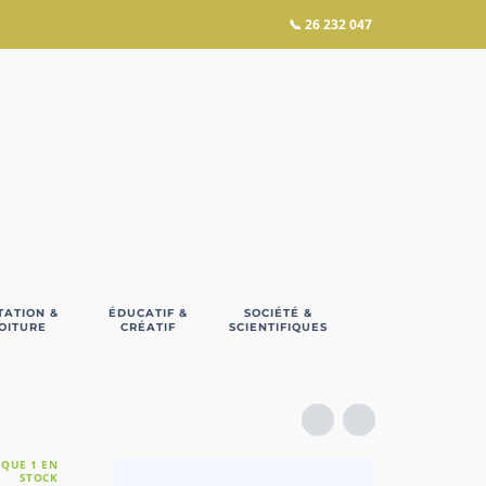
📞
26 232 047
TATION &
ÉDUCATIF &
SOCIÉTÉ &
OITURE
CRÉATIF
SCIENTIFIQUES
 QUE 1 EN
STOCK