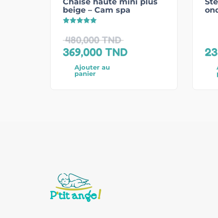
Chaise haute mini plus
Sté
beige – Cam spa
ond
Note
5.00
sur 5
480,000
TND
369,000
TND
23
Ajouter au
panier