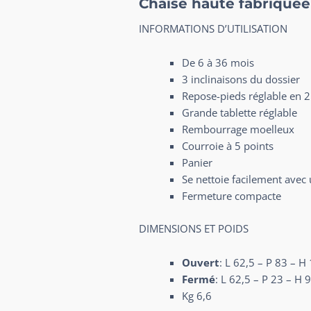
Chaise haute fabriquée 
INFORMATIONS D’UTILISATION
De 6 à 36 mois
3 inclinaisons du dossier
Repose-pieds réglable en 2
Grande tablette réglable
Rembourrage moelleux
Courroie à 5 points
Panier
Se nettoie facilement avec
Fermeture compacte
DIMENSIONS ET POIDS
Ouvert
: L 62,5 – P 83 – 
Fermé
: L 62,5 – P 23 – H 
Kg 6,6