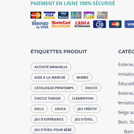
PAIEMENT EN LIGNE 100% SÉCURISÉ
ÉTIQUETTES PRODUIT
CATÉG
Extérie
ACTIVITÉ MANUELLE
Imitatio
AIDE A LA MARCHE
BARBIE
Éducatif
CATALOGUE PRINTEMPS
CHICCO
Extérie
CHICCO TUNISIE
CLEMENTONI
Imitati
DOLU
EDUCA
JEU CRÉATIF
Siège a
JEU D'EXPÉRIENCE
JEU D'ÉVEIL
Bain, S
JEU D'ÉVEIL POUR BÉBÉ
Bain