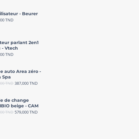
ilisateur - Beurer
000
TND
teur parlant 2en1
 - Vtech
000
TND
e auto Area zéro -
 Spa
000
TND
387,000
TND
le de change
BIO beige - CAM
000
TND
579,000
TND