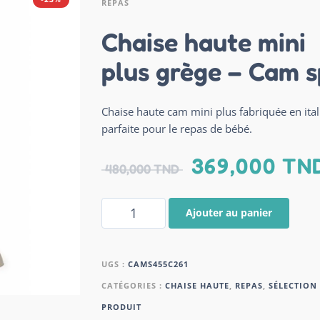
REPAS
Chaise haute mini
plus grège – Cam 
Chaise haute cam mini plus fabriquée en ital
parfaite pour le repas de bébé.
369,000
TN
480,000
TND
Ajouter au panier
UGS :
CAMS455C261
CATÉGORIES :
CHAISE HAUTE
,
REPAS
,
SÉLECTION
PRODUIT