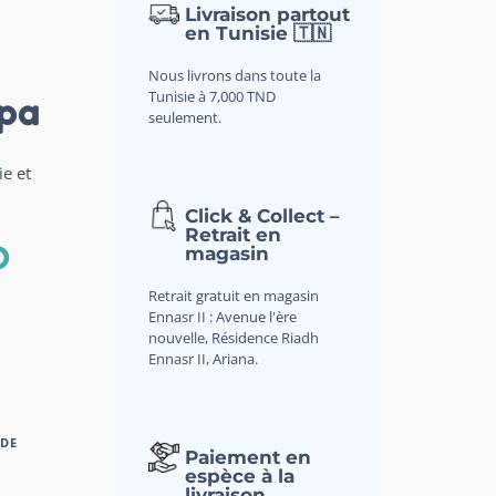
Livraison partout
en Tunisie 🇹🇳
Nous livrons dans toute la
Tunisie à 7,000 TND
spa
seulement.
ie et
Click & Collect –
Retrait en
D
magasin
Retrait gratuit en magasin
Ennasr II : Avenue l'ère
nouvelle, Résidence Riadh
Ennasr II, Ariana.
 DE
Paiement en
espèce à la
livraison