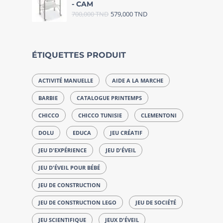
- CAM
700,000
TND
579,000
TND
ÉTIQUETTES PRODUIT
ACTIVITÉ MANUELLE
AIDE A LA MARCHE
BARBIE
CATALOGUE PRINTEMPS
CHICCO
CHICCO TUNISIE
CLEMENTONI
DOLU
EDUCA
JEU CRÉATIF
JEU D'EXPÉRIENCE
JEU D'ÉVEIL
JEU D'ÉVEIL POUR BÉBÉ
JEU DE CONSTRUCTION
JEU DE CONSTRUCTION LEGO
JEU DE SOCIÉTÉ
JEU SCIENTIFIQUE
JEUX D'ÉVEIL