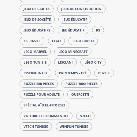
JEUX DE CARTES
JEUX DE CONSTRUCTION
JEUX DE SOCIÉTÉ
JEUX ÉDUCATIF
JEUX ÉDUCATIFS
JEU ÉDUCATIF
KS
KS PUZZLE
LEGO
LEGO DUPLO
LEGO MARVEL
LEGO MINECRAFT
LEGO TUNISIE
LISCIANI
LÉGO CITY
PISCINE INTEX
PRINTEMPS - ÉTÉ
PUZZLE
PUZZLE 500 PIECES
PUZZLE 1000 PIECES
PUZZLE POUR ADULTE
QUERCETTI
SPÉCIAL AÏD EL-FITR 2022
VOITURE TÉLÉCOMMANDÉE
VTECH
VTECH TUNISIE
WINFUN TUNISIE