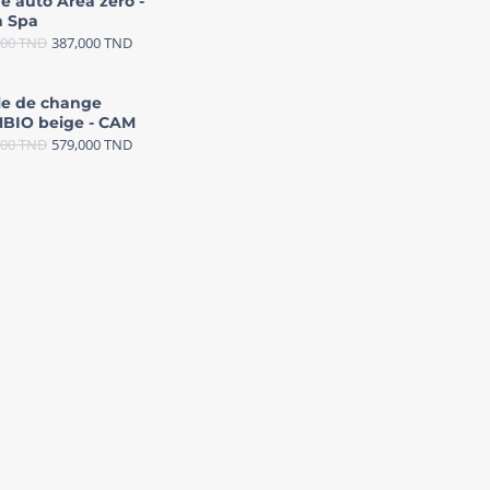
e auto Area zéro -
 Spa
000
TND
387,000
TND
le de change
BIO beige - CAM
000
TND
579,000
TND