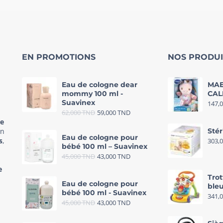
EN PROMOTIONS
NOS PRODUI
Eau de cologne dear
MAE
mommy 100 ml -
CAL
Suavinex
147,
62,000
TND
59,000
TND
re
in
Stér
Eau de cologne pour
s
,
303,
bébé 100 ml – Suavinex
45,000
TND
43,000
TND
e
Trot
Eau de cologne pour
bleu
bébé 100 ml - Suavinex
341,
45,000
TND
43,000
TND