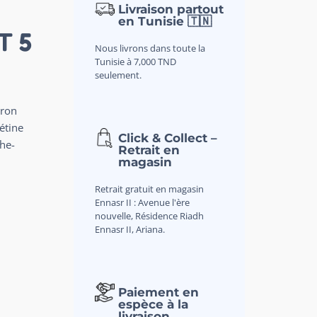
Livraison partout
en Tunisie 🇹🇳
T 5
Nous livrons dans toute la
Tunisie à 7,000 TND
seulement.
eron
étine
Click & Collect –
he-
Retrait en
magasin
Retrait gratuit en magasin
Ennasr II : Avenue l'ère
nouvelle, Résidence Riadh
Ennasr II, Ariana.
Paiement en
espèce à la
livraison