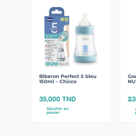
Biberon Perfect 5 bleu
Gou
150ml – Chicco
NU
35,000
TND
23
Ajouter au
panier