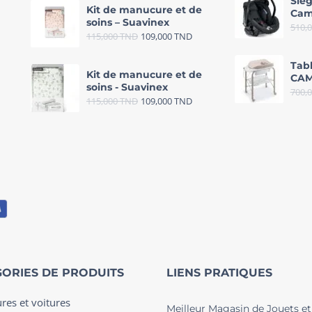
Sièg
Kit de manucure et de
Cam
soins – Suavinex
510,
115,000
TND
109,000
TND
Tab
Kit de manucure et de
CAM
soins - Suavinex
700,
115,000
TND
109,000
TND
ORIES DE PRODUITS
LIENS PRATIQUES
ures et voitures
Meilleur Magasin de Jouets et