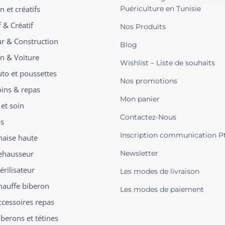
n et créatifs
Puériculture en Tunisie
 & Créatif
Nos Produits
ur & Construction
Blog
on & Voiture
Wishlist – Liste de souhaits
uto et poussettes
Nos promotions
oins & repas
Mon panier
 et soin
Contactez-Nous
s
Inscription communication P
haise haute
ehausseur
Newsletter
érilisateur
Les modes de livraison
hauffe biberon
Les modes de paiement
ccessoires repas
iberons et tétines