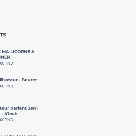
TS
 MA LICORNE A
INER
000
TND
ilisateur - Beurer
000
TND
teur parlant 2en1
 - Vtech
000
TND