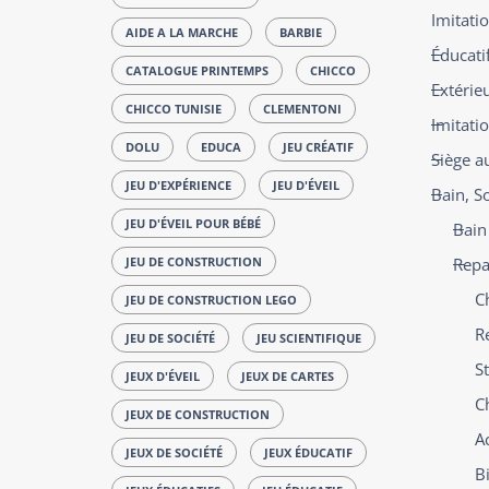
Imitatio
AIDE A LA MARCHE
BARBIE
Éducatif
CATALOGUE PRINTEMPS
CHICCO
Extérie
CHICCO TUNISIE
CLEMENTONI
Imitati
DOLU
EDUCA
JEU CRÉATIF
Siège a
JEU D'EXPÉRIENCE
JEU D'ÉVEIL
Bain, S
JEU D'ÉVEIL POUR BÉBÉ
Bain
JEU DE CONSTRUCTION
Repa
C
JEU DE CONSTRUCTION LEGO
R
JEU DE SOCIÉTÉ
JEU SCIENTIFIQUE
St
JEUX D'ÉVEIL
JEUX DE CARTES
C
JEUX DE CONSTRUCTION
A
JEUX DE SOCIÉTÉ
JEUX ÉDUCATIF
B