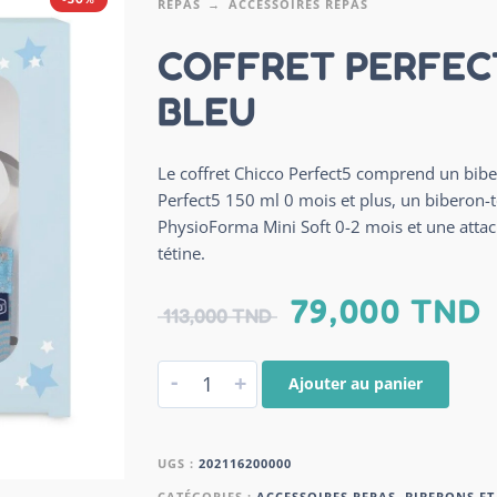
REPAS
ACCESSOIRES REPAS
COFFRET PERFEC
BLEU
Le coffret Chicco Perfect5 comprend un bib
Perfect5 150 ml 0 mois et plus, un biberon-t
PhysioForma Mini Soft 0-2 mois et une attac
tétine.
79,000
TND
113,000
TND
-
+
Ajouter au panier
UGS :
202116200000
CATÉGORIES :
ACCESSOIRES REPAS
,
BIBERONS ET