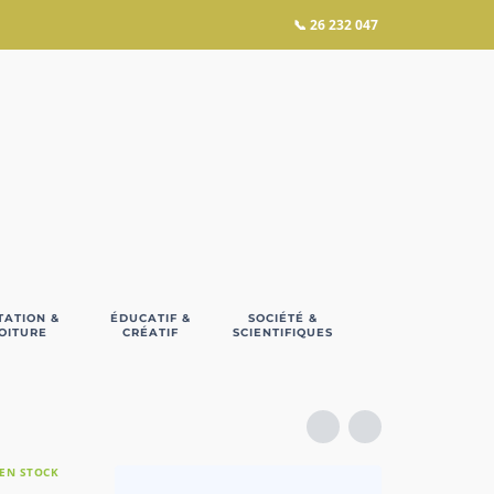
📞
26 232 047
TATION &
ÉDUCATIF &
SOCIÉTÉ &
OITURE
CRÉATIF
SCIENTIFIQUES
EN STOCK