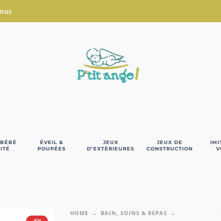
Nous
 BÉBÉ
ÉVEIL &
JEUX
JEUX DE
IMI
ITÉ
POUPÉES
D’EXTÉRIEURES
CONSTRUCTION
V
HOME
BAIN, SOINS & REPAS
-6%