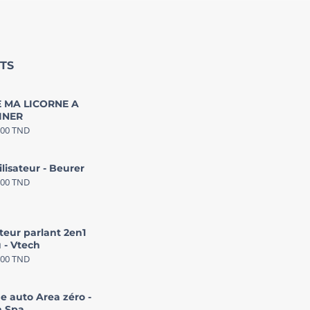
TS
 MA LICORNE A
INER
000
TND
ilisateur - Beurer
000
TND
teur parlant 2en1
 - Vtech
000
TND
e auto Area zéro -
 Spa