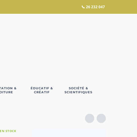
📞
26 232 047
TATION &
ÉDUCATIF &
SOCIÉTÉ &
OITURE
CRÉATIF
SCIENTIFIQUES
EN STOCK