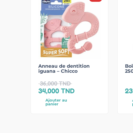
Anneau de dentition
Boî
iguana – Chicco
25
36,000
TND
34,000
TND
23
Ajouter au
panier