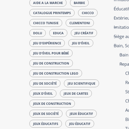
AIDE A LA MARCHE
BARBIE
Éducatif
CATALOGUE PRINTEMPS
CHICCO
Extérie
CHICCO TUNISIE
CLEMENTONI
Imitati
DOLU
EDUCA
JEU CRÉATIF
Siège a
JEU D'EXPÉRIENCE
JEU D'ÉVEIL
Bain, S
JEU D'ÉVEIL POUR BÉBÉ
Bain
JEU DE CONSTRUCTION
Repa
C
JEU DE CONSTRUCTION LEGO
R
JEU DE SOCIÉTÉ
JEU SCIENTIFIQUE
St
JEUX D'ÉVEIL
JEUX DE CARTES
C
JEUX DE CONSTRUCTION
A
JEUX DE SOCIÉTÉ
JEUX ÉDUCATIF
B
JEUX ÉDUCATIFS
JEU ÉDUCATIF
Ti