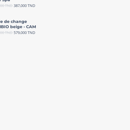
000
TND
387,000
TND
le de change
BIO beige - CAM
000
TND
579,000
TND