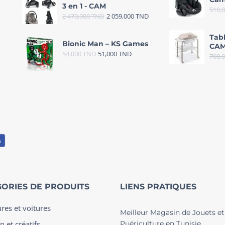
3 en 1 - CAM
510,
2 470,000
TND
2 059,000
TND
Tab
Bionic Man – KS Games
CAM
54,000
TND
51,000
TND
700,
ORIES DE PRODUITS
LIENS PRATIQUES
ures et voitures
Meilleur Magasin de Jouets et
n et créatifs
Puériculture en Tunisie