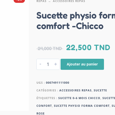
REPAS
ACCESSOIRES REPAS
Sucette physio fo
comfort -Chicco
22,500
TND
24,000
TND
-
+
Ajouter au panier
UGS :
0007491111000
CATÉGORIES :
ACCESSOIRES REPAS
,
SUCETTE
ÉTIQUETTES :
SUCETTE 0-6 MOIS CHICCO
,
SUCETT
CONFORT
,
SUCETTE PHYSIO FORMA COMFORT
,
S
ROSE