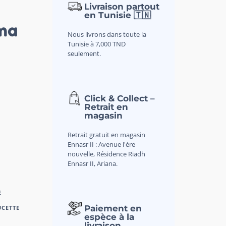
Livraison partout
en Tunisie 🇹🇳
rma
Nous livrons dans toute la
Tunisie à 7,000 TND
seulement.
Click & Collect –
Retrait en
magasin
Retrait gratuit en magasin
Ennasr II : Avenue l'ère
nouvelle, Résidence Riadh
Ennasr II, Ariana.
E
Paiement en
UCETTE
espèce à la
livraison