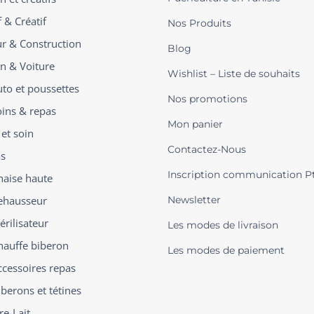
 & Créatif
Nos Produits
ur & Construction
Blog
on & Voiture
Wishlist – Liste de souhaits
uto et poussettes
Nos promotions
oins & repas
Mon panier
 et soin
Contactez-Nous
s
Inscription communication P
haise haute
ehausseur
Newsletter
érilisateur
Les modes de livraison
hauffe biberon
Les modes de paiement
ccessoires repas
iberons et tétines
re-Lait