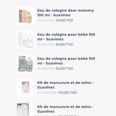
Eau de cologne dear mommy
100 ml - Suavinex
62,000
TND
59,000
TND
Eau de cologne pour bébé 100
ml – Suavinex
45,000
TND
43,000
TND
Eau de cologne pour bébé 100
ml - Suavinex
45,000
TND
43,000
TND
Kit de manucure et de soins –
Suavinex
115,000
TND
109,000
TND
Kit de manucure et de soins -
Suavinex