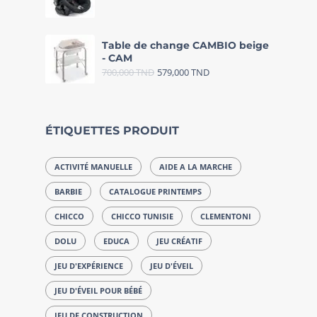
Table de change CAMBIO beige
- CAM
700,000
TND
579,000
TND
ÉTIQUETTES PRODUIT
ACTIVITÉ MANUELLE
AIDE A LA MARCHE
BARBIE
CATALOGUE PRINTEMPS
CHICCO
CHICCO TUNISIE
CLEMENTONI
DOLU
EDUCA
JEU CRÉATIF
JEU D'EXPÉRIENCE
JEU D'ÉVEIL
JEU D'ÉVEIL POUR BÉBÉ
JEU DE CONSTRUCTION