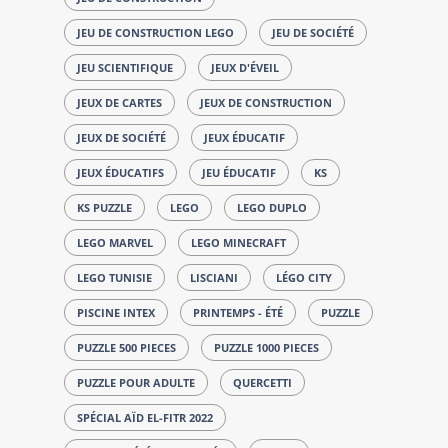
JEU DE CONSTRUCTION LEGO
JEU DE SOCIÉTÉ
JEU SCIENTIFIQUE
JEUX D'ÉVEIL
JEUX DE CARTES
JEUX DE CONSTRUCTION
JEUX DE SOCIÉTÉ
JEUX ÉDUCATIF
JEUX ÉDUCATIFS
JEU ÉDUCATIF
KS
KS PUZZLE
LEGO
LEGO DUPLO
LEGO MARVEL
LEGO MINECRAFT
LEGO TUNISIE
LISCIANI
LÉGO CITY
PISCINE INTEX
PRINTEMPS - ÉTÉ
PUZZLE
PUZZLE 500 PIECES
PUZZLE 1000 PIECES
PUZZLE POUR ADULTE
QUERCETTI
SPÉCIAL AÏD EL-FITR 2022