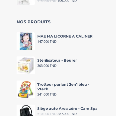
115,000
TND
109,000
TND
NOS PRODUITS
MAE MA LICORNE A CALINER
147,000
TND
Stérilisateur - Beurer
303,000
TND
Trotteur parlant 2en1 bleu -
Vtech
341,000
TND
Siège auto Area zéro - Cam Spa
510,000
TND
387,000
TND