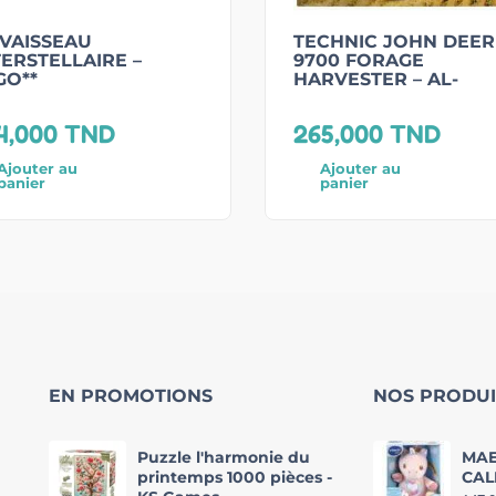
 VAISSEAU
TECHNIC JOHN DEER
TERSTELLAIRE –
9700 FORAGE
GO**
HARVESTER – AL-
4,000
TND
265,000
TND
Ajouter au
Ajouter au
panier
panier
EN PROMOTIONS
NOS PRODUI
Puzzle l'harmonie du
MAE
printemps 1000 pièces -
CAL