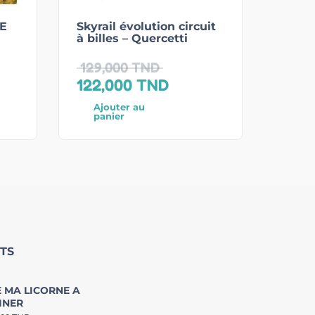
E
Skyrail évolution circuit
à billes – Quercetti
129,000
TND
122,000
TND
Ajouter au
panier
TS
 MA LICORNE A
INER