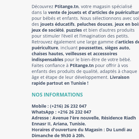
Découvrez
Ptitange.tn
, votre magasin spécialisé
dans la
vente de jouets et d’articles de puéricultu
pour bébés et enfants. Nous sélectionnons avec so
des
jouets éducatifs
,
peluches douces
,
jeux en boi
jeux de société
,
puzzles
et bien d’autres produits
pour stimuler l’éveil et l’imagination des petits.
Retrouvez également une large gamme d’
articles d
puériculture
, incluant
poussettes, sièges auto,
chaises hautes, veilleuses et accessoires
indispensables
pour le bien-être de votre bébé.
Faites confiance à
Ptitange.tn
pour offrir à vos
enfants des produits de qualité, adaptés à chaque
âge et étape de leur développement.
Livraison
rapide partout en Tunisie !
NOS INFORMATIONS
Mobile :
(+216) 26 232 047
WhatsApp :
+216 26 232 047
Adresse :
Avenue l'ère nouvelle, Résidence Riadh
Ennasr II, Ariana, Tunisie.
Horaires d'ouverture du Magasin : Du Lundi au
Dimanche de 9h30 à 20h.