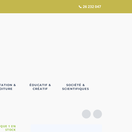
📞
26 232 047
TATION &
ÉDUCATIF &
SOCIÉTÉ &
OITURE
CRÉATIF
SCIENTIFIQUES
 QUE 1 EN
STOCK