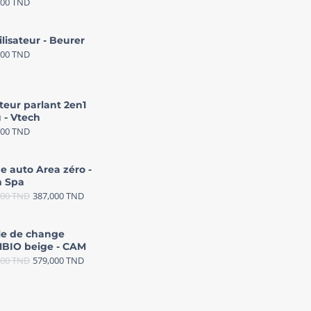
000
TND
ilisateur - Beurer
000
TND
teur parlant 2en1
 - Vtech
000
TND
e auto Area zéro -
 Spa
000
TND
387,000
TND
le de change
BIO beige - CAM
000
TND
579,000
TND