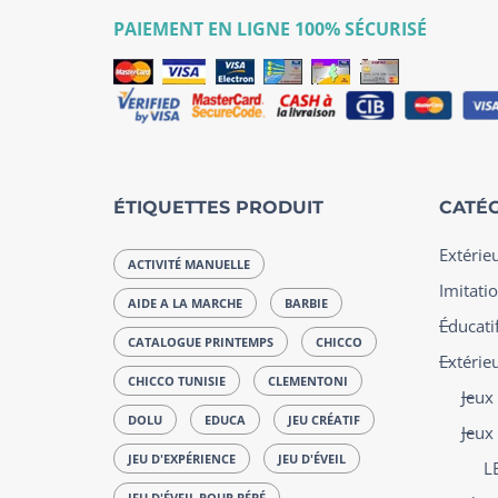
PAIEMENT EN LIGNE 100% SÉCURISÉ
ÉTIQUETTES PRODUIT
CATÉG
Extérie
ACTIVITÉ MANUELLE
Imitatio
AIDE A LA MARCHE
BARBIE
Éducatif
CATALOGUE PRINTEMPS
CHICCO
Extérie
CHICCO TUNISIE
CLEMENTONI
Jeux
DOLU
EDUCA
JEU CRÉATIF
Jeux
JEU D'EXPÉRIENCE
JEU D'ÉVEIL
L
JEU D'ÉVEIL POUR BÉBÉ