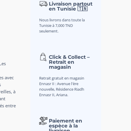
Livraison partout
en Tunisie 🇹🇳
Nous livrons dans toute la
Tunisie à 7,000 TND
seulement.
Click & Collect –
Retrait en
Les
magasin
es avec
Retrait gratuit en magasin
Ennasr II : Avenue l'ère
s
nouvelle, Résidence Riadh
eilles, à
Ennasr II, Ariana.
ant
és entre
Paiement en
espèce à la
livraison