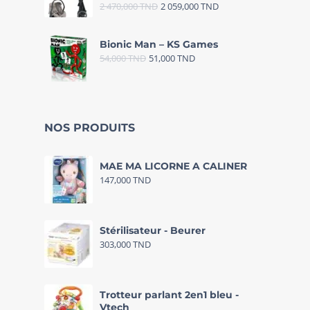
2 470,000
TND
2 059,000
TND
Bionic Man – KS Games
54,000
TND
51,000
TND
NOS PRODUITS
MAE MA LICORNE A CALINER
147,000
TND
Stérilisateur - Beurer
303,000
TND
Trotteur parlant 2en1 bleu -
Vtech