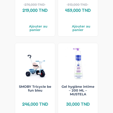
276,000
TND
513,000
TND
219,000
TND
459,000
TND
Ajouter au
Ajouter au
panier
panier
SMOBY Tricycle be
Gel hygiène intime
fun bleu
– 200 ML –
MUSTELA
246,000
TND
30,000
TND