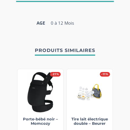
AGE
0 à 12 Mois
PRODUITS SIMILAIRES
-21%
-11%
Porte-bébé noir –
Tire lait électrique
Momcozy
double – Beurer