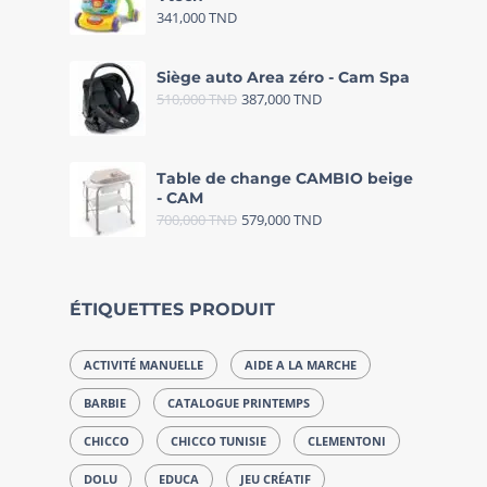
341,000
TND
Siège auto Area zéro - Cam Spa
510,000
TND
387,000
TND
Table de change CAMBIO beige
- CAM
700,000
TND
579,000
TND
ÉTIQUETTES PRODUIT
ACTIVITÉ MANUELLE
AIDE A LA MARCHE
BARBIE
CATALOGUE PRINTEMPS
CHICCO
CHICCO TUNISIE
CLEMENTONI
DOLU
EDUCA
JEU CRÉATIF