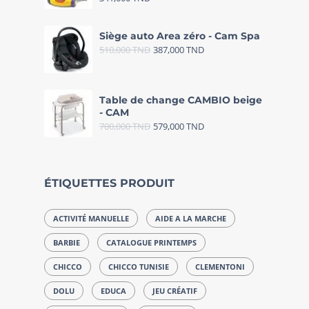
Siège auto Area zéro - Cam Spa
510,000
TND
387,000
TND
Table de change CAMBIO beige
- CAM
700,000
TND
579,000
TND
ÉTIQUETTES PRODUIT
ACTIVITÉ MANUELLE
AIDE A LA MARCHE
BARBIE
CATALOGUE PRINTEMPS
CHICCO
CHICCO TUNISIE
CLEMENTONI
DOLU
EDUCA
JEU CRÉATIF