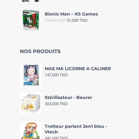
Bionic Man – KS Games
54,000
TND
51,000
TND
NOS PRODUITS
MAE MA LICORNE A CALINER
147,000
TND
Stérilisateur - Beurer
303,000
TND
Trotteur parlant 2en1 bleu -
Vtech
341,000
TND