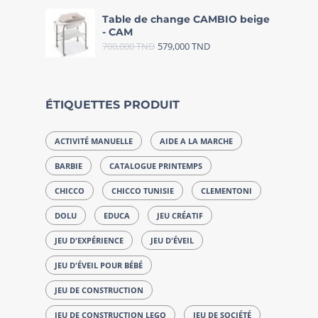
Table de change CAMBIO beige
- CAM
700,000
TND
579,000
TND
ÉTIQUETTES PRODUIT
ACTIVITÉ MANUELLE
AIDE A LA MARCHE
BARBIE
CATALOGUE PRINTEMPS
CHICCO
CHICCO TUNISIE
CLEMENTONI
DOLU
EDUCA
JEU CRÉATIF
JEU D'EXPÉRIENCE
JEU D'ÉVEIL
JEU D'ÉVEIL POUR BÉBÉ
JEU DE CONSTRUCTION
JEU DE CONSTRUCTION LEGO
JEU DE SOCIÉTÉ