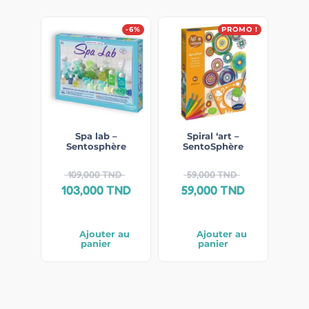
-6%
PROMO !
Spa lab –
Spiral ‘art –
Sentosphère
SentoSphère
109,000
TND
59,000
TND
103,000
TND
59,000
TND
Ajouter au
Ajouter au
panier
panier