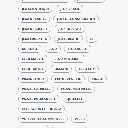
JEU SCIENTIFIQUE
JEUX D'ÉVEIL
JEUX DE CARTES
JEUX DE CONSTRUCTION
JEUX DE SOCIÉTÉ
JEUX ÉDUCATIF
JEUX ÉDUCATIFS
JEU ÉDUCATIF
KS
KS PUZZLE
LEGO
LEGO DUPLO
LEGO MARVEL
LEGO MINECRAFT
LEGO TUNISIE
LISCIANI
LÉGO CITY
PISCINE INTEX
PRINTEMPS - ÉTÉ
PUZZLE
PUZZLE 500 PIECES
PUZZLE 1000 PIECES
PUZZLE POUR ADULTE
QUERCETTI
SPÉCIAL AÏD EL-FITR 2022
VOITURE TÉLÉCOMMANDÉE
VTECH