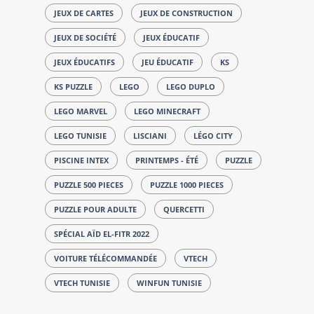
JEUX DE CARTES
JEUX DE CONSTRUCTION
JEUX DE SOCIÉTÉ
JEUX ÉDUCATIF
JEUX ÉDUCATIFS
JEU ÉDUCATIF
KS
KS PUZZLE
LEGO
LEGO DUPLO
LEGO MARVEL
LEGO MINECRAFT
LEGO TUNISIE
LISCIANI
LÉGO CITY
PISCINE INTEX
PRINTEMPS - ÉTÉ
PUZZLE
PUZZLE 500 PIECES
PUZZLE 1000 PIECES
PUZZLE POUR ADULTE
QUERCETTI
SPÉCIAL AÏD EL-FITR 2022
VOITURE TÉLÉCOMMANDÉE
VTECH
VTECH TUNISIE
WINFUN TUNISIE