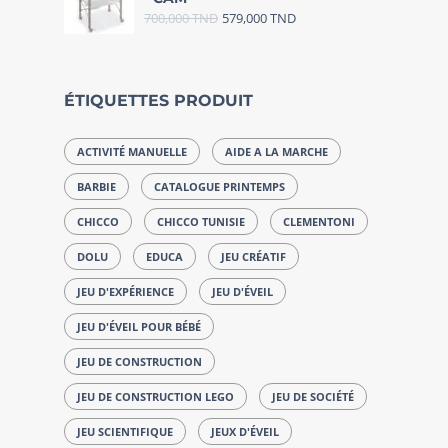
700,000
TND
579,000
TND
ÉTIQUETTES PRODUIT
ACTIVITÉ MANUELLE
AIDE A LA MARCHE
BARBIE
CATALOGUE PRINTEMPS
CHICCO
CHICCO TUNISIE
CLEMENTONI
DOLU
EDUCA
JEU CRÉATIF
JEU D'EXPÉRIENCE
JEU D'ÉVEIL
JEU D'ÉVEIL POUR BÉBÉ
JEU DE CONSTRUCTION
JEU DE CONSTRUCTION LEGO
JEU DE SOCIÉTÉ
JEU SCIENTIFIQUE
JEUX D'ÉVEIL