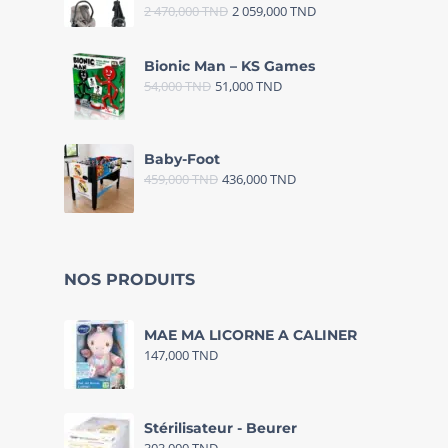
2 470,000
TND
2 059,000
TND
Bionic Man – KS Games
54,000
TND
51,000
TND
Baby-Foot
459,000
TND
436,000
TND
NOS PRODUITS
MAE MA LICORNE A CALINER
147,000
TND
Stérilisateur - Beurer