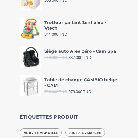
303,000
TND
Trotteur parlant 2en1 bleu -
Vtech
341,000
TND
Siège auto Area zéro - Cam Spa
510,000
TND
387,000
TND
Table de change CAMBIO beige
- CAM
700,000
TND
579,000
TND
ÉTIQUETTES PRODUIT
ACTIVITÉ MANUELLE
AIDE A LA MARCHE