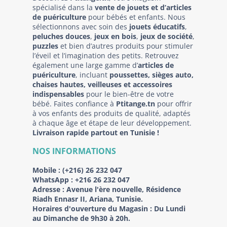
spécialisé dans la
vente de jouets et d’articles
de puériculture
pour bébés et enfants. Nous
sélectionnons avec soin des
jouets éducatifs
,
peluches douces
,
jeux en bois
,
jeux de société
,
puzzles
et bien d’autres produits pour stimuler
l’éveil et l’imagination des petits. Retrouvez
également une large gamme d’
articles de
puériculture
, incluant
poussettes, sièges auto,
chaises hautes, veilleuses et accessoires
indispensables
pour le bien-être de votre
bébé. Faites confiance à
Ptitange.tn
pour offrir
à vos enfants des produits de qualité, adaptés
à chaque âge et étape de leur développement.
Livraison rapide partout en Tunisie !
NOS INFORMATIONS
Mobile :
(+216) 26 232 047
WhatsApp :
+216 26 232 047
Adresse :
Avenue l'ère nouvelle, Résidence
Riadh Ennasr II, Ariana, Tunisie.
Horaires d'ouverture du Magasin : Du Lundi
au Dimanche de 9h30 à 20h.