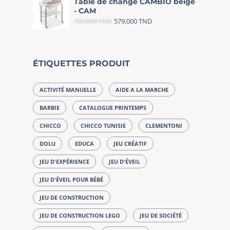
Table de change CAMBIO beige
- CAM
700,000
TND
579,000
TND
ÉTIQUETTES PRODUIT
ACTIVITÉ MANUELLE
AIDE A LA MARCHE
BARBIE
CATALOGUE PRINTEMPS
CHICCO
CHICCO TUNISIE
CLEMENTONI
DOLU
EDUCA
JEU CRÉATIF
JEU D'EXPÉRIENCE
JEU D'ÉVEIL
JEU D'ÉVEIL POUR BÉBÉ
JEU DE CONSTRUCTION
JEU DE CONSTRUCTION LEGO
JEU DE SOCIÉTÉ