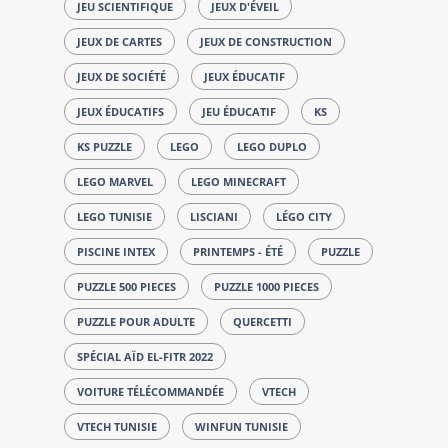
JEU SCIENTIFIQUE
JEUX D'ÉVEIL
JEUX DE CARTES
JEUX DE CONSTRUCTION
JEUX DE SOCIÉTÉ
JEUX ÉDUCATIF
JEUX ÉDUCATIFS
JEU ÉDUCATIF
KS
KS PUZZLE
LEGO
LEGO DUPLO
LEGO MARVEL
LEGO MINECRAFT
LEGO TUNISIE
LISCIANI
LÉGO CITY
PISCINE INTEX
PRINTEMPS - ÉTÉ
PUZZLE
PUZZLE 500 PIECES
PUZZLE 1000 PIECES
PUZZLE POUR ADULTE
QUERCETTI
SPÉCIAL AÏD EL-FITR 2022
VOITURE TÉLÉCOMMANDÉE
VTECH
VTECH TUNISIE
WINFUN TUNISIE