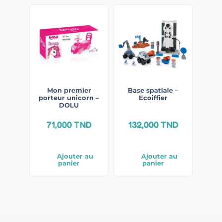
Mon premier
Base spatiale –
porteur unicorn –
Ecoiffier
DOLU
71,000
TND
132,000
TND
Ajouter au
Ajouter au
panier
panier