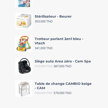
Stérilisateur - Beurer
303,000
TND
Trotteur parlant 2en1 bleu -
Vtech
341,000
TND
Siège auto Area zéro - Cam Spa
510,000
TND
387,000
TND
Table de change CAMBIO beige
- CAM
700,000
TND
579,000
TND