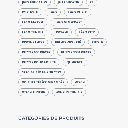
JEUX ÉDUCATIFS
JEU ÉDUCATIF
KS
KS PUZZLE
LEGO
LEGO DUPLO
LEGO MARVEL
LEGO MINECRAFT
LEGO TUNISIE
LISCIANI
LÉGO CITY
PISCINE INTEX
PRINTEMPS - ÉTÉ
PUZZLE
PUZZLE 500 PIECES
PUZZLE 1000 PIECES
PUZZLE POUR ADULTE
QUERCETTI
SPÉCIAL AÏD EL-FITR 2022
VOITURE TÉLÉCOMMANDÉE
VTECH
VTECH TUNISIE
WINFUN TUNISIE
CATÉGORIES DE PRODUITS