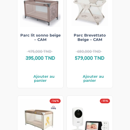
Parc lit sonno beige
Parc Brevettato
– CAM
Beige – CAM
475,000
TND
680,000
TND
395,000
TND
579,000
TND
Ajouter au
Ajouter au
panier
panier
-14%
-11%