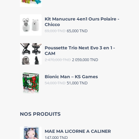
Kit Manucure 4en1 Ours Polaire -
Chicco
69,000
TND
65,000
TND
Poussette Trio Next Evo 3 en 1 -
CAM
2 470,000
TND
2 059,000
TND
Bionic Man – KS Games
54,000
TND
51,000
TND
NOS PRODUITS
MAE MA LICORNE A CALINER
147,000
TND