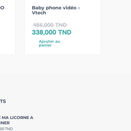
DO
Baby phone vidéo –
Vtech
456,000
TND
338,000
TND
Ajouter au
panier
TS
 MA LICORNE A
INER
000
TND