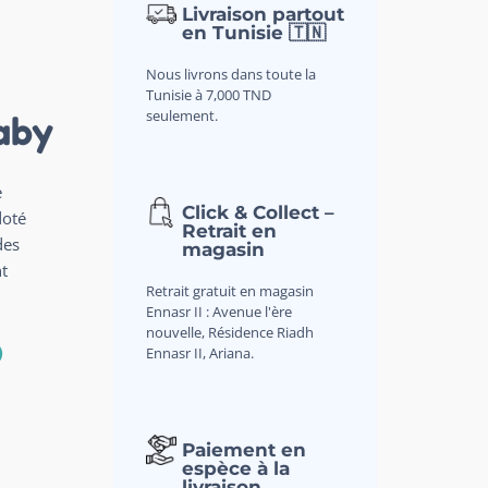
Livraison partout
en Tunisie 🇹🇳
Nous livrons dans toute la
Tunisie à 7,000 TND
seulement.
aby
e
Click & Collect –
doté
Retrait en
des
magasin
t
Retrait gratuit en magasin
Ennasr II : Avenue l'ère
nouvelle, Résidence Riadh
D
Ennasr II, Ariana.
Paiement en
espèce à la
livraison