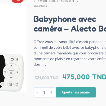
CHAMBRE BÉBÉ ET SÉCURITÉ
SÉCURITÉ
Babyphone avec
caméra – Alecto B
Offrez-vous la tranquillité d’esprit pendant l
sommeil de votre bébé avec ce babyphone 
d’une caméra maniable qui vous procurera 
moments de plaisir en regardant votre enfan
dormir.
475,000
TN
531,000
TND
-
+
Ajouter au panier