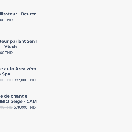
ilisateur - Beurer
000
TND
teur parlant 2en1
 - Vtech
000
TND
e auto Area zéro -
 Spa
000
TND
387,000
TND
le de change
BIO beige - CAM
000
TND
579,000
TND