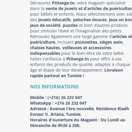
Découvrez
Ptitange.tn
, votre magasin spécialisé
dans la
vente de jouets et d’articles de puéricultu
pour bébés et enfants. Nous sélectionnons avec so
des
jouets éducatifs
,
peluches douces
,
jeux en boi
jeux de société
,
puzzles
et bien d’autres produits
pour stimuler l’éveil et l’imagination des petits.
Retrouvez également une large gamme d’
articles d
puériculture
, incluant
poussettes, sièges auto,
chaises hautes, veilleuses et accessoires
indispensables
pour le bien-être de votre bébé.
Faites confiance à
Ptitange.tn
pour offrir à vos
enfants des produits de qualité, adaptés à chaque
âge et étape de leur développement.
Livraison
rapide partout en Tunisie !
NOS INFORMATIONS
Mobile :
(+216) 26 232 047
WhatsApp :
+216 26 232 047
Adresse :
Avenue l'ère nouvelle, Résidence Riadh
Ennasr II, Ariana, Tunisie.
Horaires d'ouverture du Magasin : Du Lundi au
Dimanche de 9h30 à 20h.