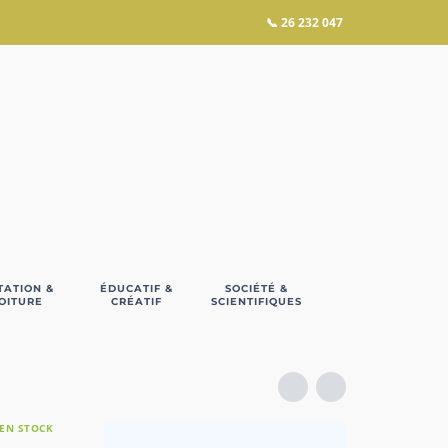
📞
26 232 047
TATION &
ÉDUCATIF &
SOCIÉTÉ &
OITURE
CRÉATIF
SCIENTIFIQUES
EN STOCK