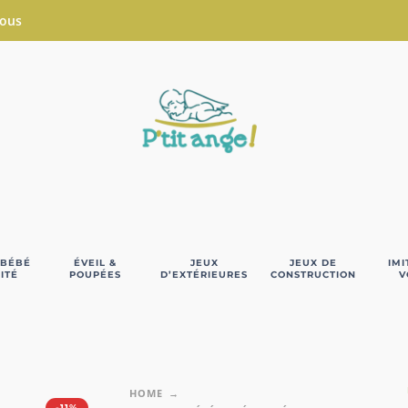
Nous
 BÉBÉ
ÉVEIL &
JEUX
JEUX DE
IMI
ITÉ
POUPÉES
D’EXTÉRIEURES
CONSTRUCTION
V
HOME
-11%