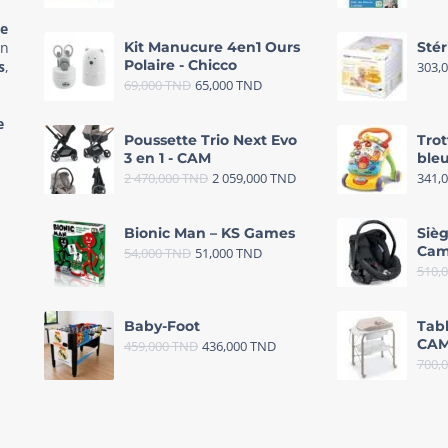
re
in
Kit Manucure 4en1 Ours
Stér
Polaire - Chicco
s
,
303,
69,000
TND
65,000
TND
e
Poussette Trio Next Evo
Trot
3 en 1 - CAM
bleu
2 470,000
TND
2 059,000
TND
341,
Bionic Man – KS Games
Sièg
Cam
54,000
TND
51,000
TND
510,
Baby-Foot
Tab
CAM
459,000
TND
436,000
TND
700,