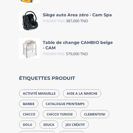
Siège auto Area zéro - Cam Spa
510,000
TND
387,000
TND
Table de change CAMBIO beige
- CAM
700,000
TND
579,000
TND
ÉTIQUETTES PRODUIT
ACTIVITÉ MANUELLE
AIDE A LA MARCHE
BARBIE
CATALOGUE PRINTEMPS
CHICCO
CHICCO TUNISIE
CLEMENTONI
DOLU
EDUCA
JEU CRÉATIF