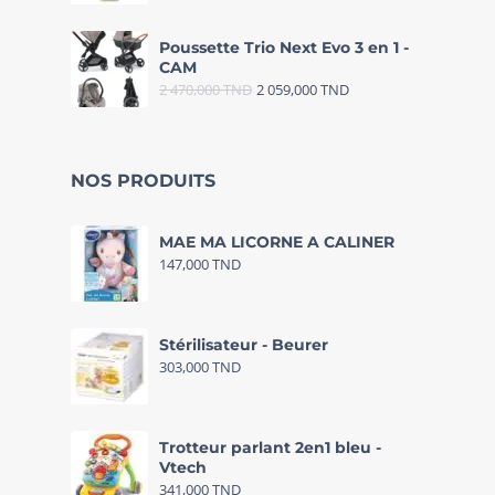
Poussette Trio Next Evo 3 en 1 -
CAM
2 470,000
TND
2 059,000
TND
NOS PRODUITS
MAE MA LICORNE A CALINER
147,000
TND
Stérilisateur - Beurer
303,000
TND
Trotteur parlant 2en1 bleu -
Vtech
341,000
TND