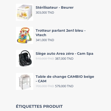
Stérilisateur - Beurer
303,000
TND
Trotteur parlant 2en1 bleu -
Vtech
341,000
TND
Siège auto Area zéro - Cam Spa
510,000
TND
387,000
TND
Table de change CAMBIO beige
- CAM
700,000
TND
579,000
TND
ÉTIQUETTES PRODUIT