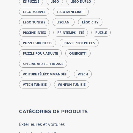
KS PUZZLE
LEGO
LEGO DUPLO
LEGO MARVEL
LEGO MINECRAFT
LEGO TUNISIE
LISCIANI
LÉGO CITY
PISCINE INTEX
PRINTEMPS - ÉTÉ
PUZZLE
PUZZLE 500 PIECES
PUZZLE 1000 PIECES
PUZZLE POUR ADULTE
QUERCETTI
SPÉCIAL AÏD EL-FITR 2022
VOITURE TÉLÉCOMMANDÉE
VTECH
VTECH TUNISIE
WINFUN TUNISIE
CATÉGORIES DE PRODUITS
Extérieures et voitures