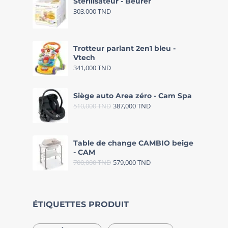
Stérilisateur - Beurer
303,000
TND
Trotteur parlant 2en1 bleu -
Vtech
341,000
TND
Siège auto Area zéro - Cam Spa
510,000
TND
387,000
TND
Table de change CAMBIO beige
- CAM
700,000
TND
579,000
TND
ÉTIQUETTES PRODUIT