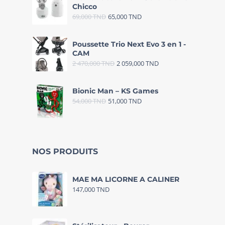
Chicco
69,000
TND
65,000
TND
Poussette Trio Next Evo 3 en 1 -
CAM
2 470,000
TND
2 059,000
TND
Bionic Man – KS Games
54,000
TND
51,000
TND
NOS PRODUITS
MAE MA LICORNE A CALINER
147,000
TND