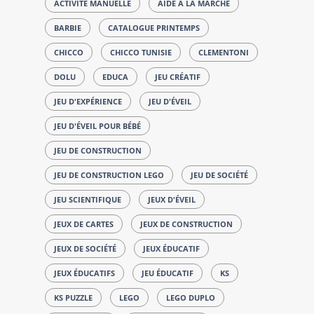
ACTIVITÉ MANUELLE
AIDE A LA MARCHE
BARBIE
CATALOGUE PRINTEMPS
CHICCO
CHICCO TUNISIE
CLEMENTONI
DOLU
EDUCA
JEU CRÉATIF
JEU D'EXPÉRIENCE
JEU D'ÉVEIL
JEU D'ÉVEIL POUR BÉBÉ
JEU DE CONSTRUCTION
JEU DE CONSTRUCTION LEGO
JEU DE SOCIÉTÉ
JEU SCIENTIFIQUE
JEUX D'ÉVEIL
JEUX DE CARTES
JEUX DE CONSTRUCTION
JEUX DE SOCIÉTÉ
JEUX ÉDUCATIF
JEUX ÉDUCATIFS
JEU ÉDUCATIF
KS
KS PUZZLE
LEGO
LEGO DUPLO