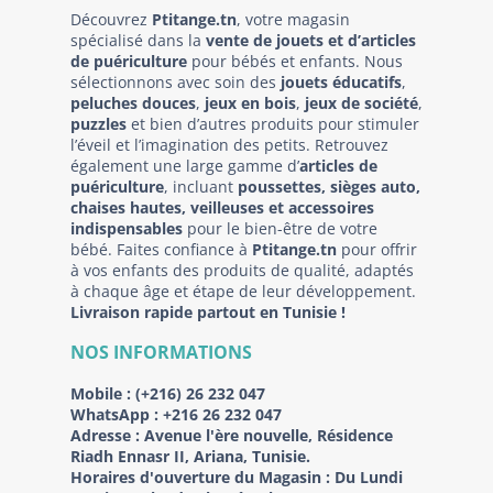
Découvrez
Ptitange.tn
, votre magasin
spécialisé dans la
vente de jouets et d’articles
de puériculture
pour bébés et enfants. Nous
sélectionnons avec soin des
jouets éducatifs
,
peluches douces
,
jeux en bois
,
jeux de société
,
puzzles
et bien d’autres produits pour stimuler
l’éveil et l’imagination des petits. Retrouvez
également une large gamme d’
articles de
puériculture
, incluant
poussettes, sièges auto,
chaises hautes, veilleuses et accessoires
indispensables
pour le bien-être de votre
bébé. Faites confiance à
Ptitange.tn
pour offrir
à vos enfants des produits de qualité, adaptés
à chaque âge et étape de leur développement.
Livraison rapide partout en Tunisie !
NOS INFORMATIONS
Mobile :
(+216) 26 232 047
WhatsApp :
+216 26 232 047
Adresse :
Avenue l'ère nouvelle, Résidence
Riadh Ennasr II, Ariana, Tunisie.
Horaires d'ouverture du Magasin : Du Lundi