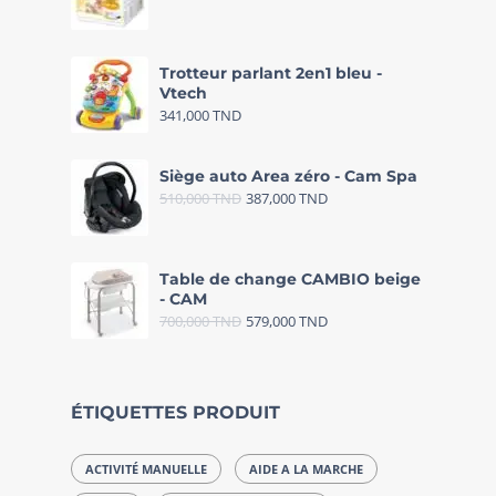
Trotteur parlant 2en1 bleu -
Vtech
341,000
TND
Siège auto Area zéro - Cam Spa
510,000
TND
387,000
TND
Table de change CAMBIO beige
- CAM
700,000
TND
579,000
TND
ÉTIQUETTES PRODUIT
ACTIVITÉ MANUELLE
AIDE A LA MARCHE