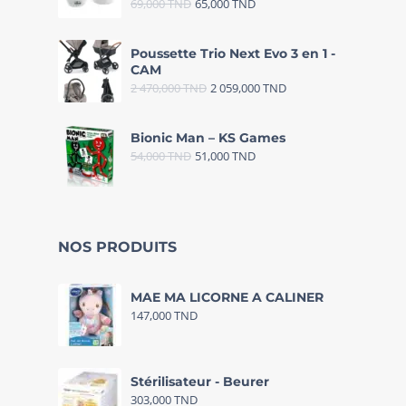
69,000
TND
65,000
TND
Poussette Trio Next Evo 3 en 1 -
CAM
2 470,000
TND
2 059,000
TND
Bionic Man – KS Games
54,000
TND
51,000
TND
NOS PRODUITS
MAE MA LICORNE A CALINER
147,000
TND
Stérilisateur - Beurer
303,000
TND