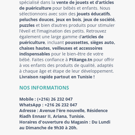
spécialisé dans la
vente de jouets et d’articles
de puériculture
pour bébés et enfants. Nous
sélectionnons avec soin des
jouets éducatifs
,
peluches douces
,
jeux en bois
,
jeux de société
,
puzzles
et bien d’autres produits pour stimuler
l’éveil et l’imagination des petits. Retrouvez
également une large gamme d’
articles de
puériculture
, incluant
poussettes, sièges auto,
chaises hautes, veilleuses et accessoires
indispensables
pour le bien-être de votre
bébé. Faites confiance à
Ptitange.tn
pour offrir
à vos enfants des produits de qualité, adaptés
à chaque âge et étape de leur développement.
Livraison rapide partout en Tunisie !
NOS INFORMATIONS
Mobile :
(+216) 26 232 047
WhatsApp :
+216 26 232 047
Adresse :
Avenue l'ère nouvelle, Résidence
Riadh Ennasr II, Ariana, Tunisie.
Horaires d'ouverture du Magasin : Du Lundi
au Dimanche de 9h30 à 20h.