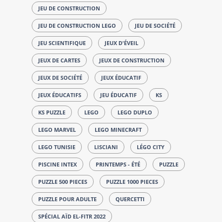
JEU DE CONSTRUCTION
JEU DE CONSTRUCTION LEGO
JEU DE SOCIÉTÉ
JEU SCIENTIFIQUE
JEUX D'ÉVEIL
JEUX DE CARTES
JEUX DE CONSTRUCTION
JEUX DE SOCIÉTÉ
JEUX ÉDUCATIF
JEUX ÉDUCATIFS
JEU ÉDUCATIF
KS
KS PUZZLE
LEGO
LEGO DUPLO
LEGO MARVEL
LEGO MINECRAFT
LEGO TUNISIE
LISCIANI
LÉGO CITY
PISCINE INTEX
PRINTEMPS - ÉTÉ
PUZZLE
PUZZLE 500 PIECES
PUZZLE 1000 PIECES
PUZZLE POUR ADULTE
QUERCETTI
SPÉCIAL AÏD EL-FITR 2022